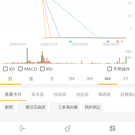
15
10
5
2024/10/31
2024/12/18
2025/02/07
2025/03/27
20M
10M
KD
MACD
RSI
手勢操作
日
週
月
1M
3M
6M
1Y
推薦卡片
基本面
技術面
消息面
籌碼面
財務報
新聞
樂活五線譜
三多風向圖
我的筆記
login
dashboard
市場
追蹤
下單
交易
登入