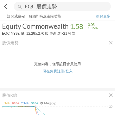
arrow_back_ios
search
Equity Commonwealth
1.58
-1.86%
量:
12,285,270
股
訂閱或綁定，解鎖即時及進階功能
瞭解更多
Equity Commonwealth
1.58
-0.03
-1.86%
EQC
NYSE
量:
12,285,270
股
更新:
04/21 收盤
close
股價走勢
完整內容，僅限註冊會員使用
現在免費註冊/登入
close
股價K線
MA 設定
5
MA:
10
MA:
20
MA:
60
MA:
settings
20