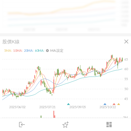
1400
具，讓投資判斷更有依據、更有信心。
1300
1200
1100
1000
900
2025/08
2025/09
2025/10
close
股價K線
MA 設定
5
MA:
10
MA:
20
MA:
60
MA:
settings
65
60
55
50
45
2025/06/02
2025/07/21
2025/09/05
2025/10/22
5M
login
dashboard
市場
追蹤
下單
交易
登入
KD
MACD
RSI
手勢操作