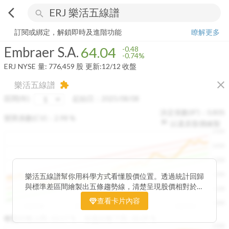
arrow_back_ios
search
Embraer S.A.
64.04
-0.74%
量:
776,459
股
訂閱或綁定，解鎖即時及進階功能
瞭解更多
Embraer S.A.
64.04
-0.48
-0.74%
ERJ
NYSE
量:
776,459
股
更新:
12/12 收盤
close
樂活五線譜
extension
區間(年)
起始日：
2025/08/08
決定係數(R²)：
0.805
變異係數(CV)：
2.98
%
以還原股價繪製
1500
1400
1300
1200
樂活五線譜幫你用科學方式看懂股價位置。透過統計回歸
與標準差區間繪製出五條趨勢線，清楚呈現股價相對於長
1100
期均衡區間的位置。當股價落在上方紅色區間，代表股價
查看卡片內容
1000
已偏離長期平均、短線可能過熱；反之，若接近下方綠色
2025/08
2025/09
2025/09
2025/10
區間，則可能出現被低估的買進機會。五線譜不只是技術
收盤距離上限:
10.17
%
收盤距離下限:
38.09
%
1500
分析，更是幫助你掌握「合理價帶」與「長期趨勢」的工