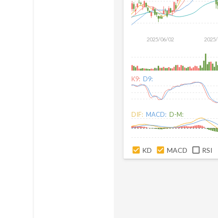
2025/06/02
2025/
K9:
D9:
DIF:
MACD:
D-M:
KD
MACD
RSI