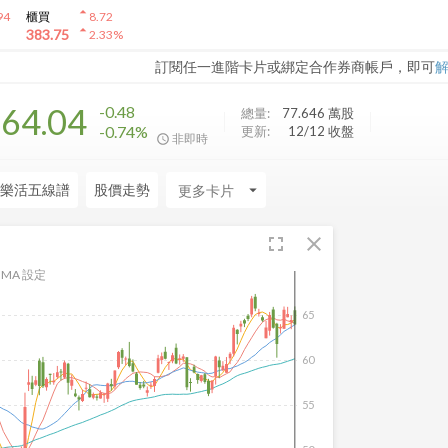
arrow_drop_up
94
櫃買
8.72
arrow_drop_up
383.75
2.33
%
訂閱任一進階卡片或綁定合作券商帳戶，即可
64.04
-0.48
總量:
77.646 萬
股
-0.74%
更新:
12/12 收盤
非即時
樂活五線譜
股價走勢
arrow_drop_down
fullscreen
close
MA 設定
65
60
55