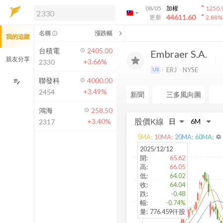
arrow_drop_up
08/05
加權
1250.
arrow_drop_down
arrow_drop_up
解鎖即時行情及進階功能
44611.60
更新
2.88
%
「綁定合作券商帳戶」或「訂閱任一
chevron_left
名稱
漲跌幅
info_outline
我的追蹤
方案」，即可解鎖以下功能：
即時行情
台積電
2405.00
Embraer S.A.
即時市況與排行
親友分享
+3.66%
2330
到價通知
ERJ
NYSE
US
成交金額熱力圖
聯發科
4000.00
edit_note
+3.49%
2454
前往方案訂閱
新聞
三多風向圖
如何綁定合作券商
鴻海
258.50
股價K線
+3.40%
2317
5
MA:
10
MA:
20
MA:
60
MA:
settings
2025/12/12
開
:
65.62
高
:
66.05
低
:
64.02
收
:
64.04
跌
:
-0.48
幅
:
-0.74%
量
:
776.459仟股