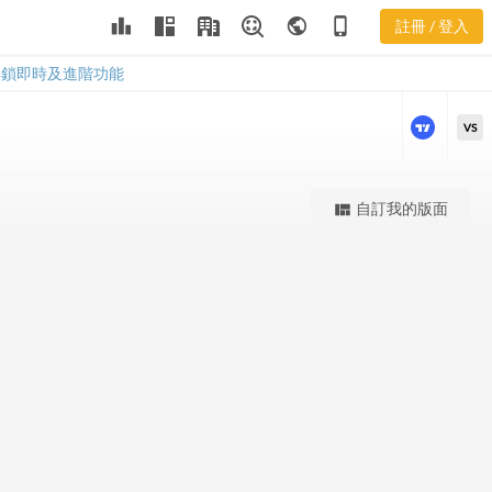
leaderboard
public
phone_iphone
註冊 / 登入
ERJ 股價K線
ERJ 股價K線
解鎖即時及進階功能
VS
更強大的進階價量圖表
自訂我的版面
view_quilt
完整內容，僅限註冊會員使用
註冊/登入解鎖