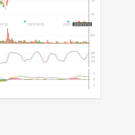
50
45
07/21
2025/09/05
2025/10/22
2025/12/12
5M
80
50
20
3
0
-3