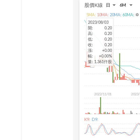
股價K線
5
MA:
10
MA:
20
MA:
60
MA:
settings
2023/08/03
開
:
0.20
高
:
0.20
低
:
0.20
收
:
0.20
漲
:
+0.00
幅
:
+0.00%
量
:
1.361仟股
2022/11/01
2023/
K9:
D9: