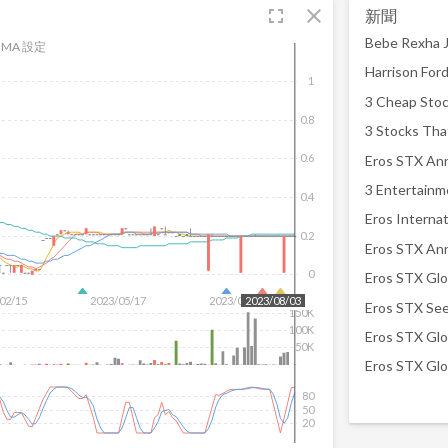
fullscreen
close
新聞
Bebe Rexha J
MA 設定
1
3 Cheap Stoc
0.8
3 Stocks That
0.6
3 Entertainme
0.4
0.2
0
02/15
2023/05/17
2023/07/06
2023/08/03
Eros STX Sees
150K
100K
50K
80
50
20