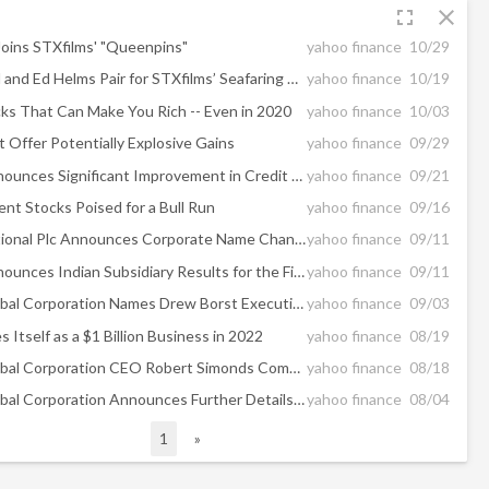
fullscreen
close
oins STXfilms' "Queenpins"
yahoo finance
10/29
Harrison Ford and Ed Helms Pair for STXfilms’ Seafaring Comedy "The Miserable Adventures of Burt Squire Aboard the Horn High Yo"
yahoo finance
10/19
ks That Can Make You Rich -- Even in 2020
yahoo finance
10/03
 Offer Potentially Explosive Gains
yahoo finance
09/29
Eros STX Announces Significant Improvement in Credit Rating of Indian Subsidiary
yahoo finance
09/21
nt Stocks Poised for a Bull Run
yahoo finance
09/16
Eros International Plc Announces Corporate Name Change to Eros STX Global Corporation
yahoo finance
09/11
Eros STX Announces Indian Subsidiary Results for the First Quarter Fiscal Year 2021
yahoo finance
09/11
Eros STX Global Corporation Names Drew Borst Executive Vice President Investor Relations and Business Development
yahoo finance
09/03
 Itself as a $1 Billion Business in 2022
yahoo finance
08/19
Eros STX Global Corporation CEO Robert Simonds Comments on Recent Merger, Ongoing Strategic Plan
yahoo finance
08/18
Eros STX Global Corporation Announces Further Details of Merger and Equity Financings in 6-K Filing
yahoo finance
08/04
1
»