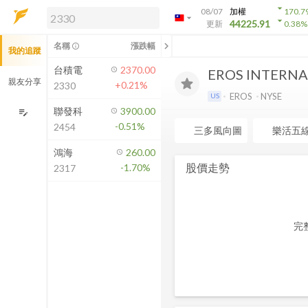
arrow_drop_down
08/07
加權
170.7
arrow_drop_down
arrow_drop_down
解鎖即時行情及進階功能
44225.91
更新
0.38
%
「綁定合作券商帳戶」或「訂閱任一
chevron_left
名稱
漲跌幅
info_outline
我的追蹤
方案」，即可解鎖以下功能：
即時行情
台積電
2370.00
EROS INTERN
即時市況與排行
親友分享
+0.21%
2330
到價通知
EROS
NYSE
US
成交金額熱力圖
聯發科
3900.00
edit_note
-0.51%
2454
前往方案訂閱
三多風向圖
樂活五
如何綁定合作券商
鴻海
260.00
股價走勢
-1.70%
2317
完