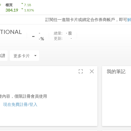
arrow_drop_down
9
櫃買
7.18
arrow_drop_down
384.19
1.83
%
訂閱任一進階卡片或綁定合作券商帳戶，即可
ATIONAL
-
-
總量:
-
股
-%
更新:
-
線譜
arrow_drop_down
fullscreen
close
我的筆記
整內容，僅限註冊會員使用
現在免費註冊/登入