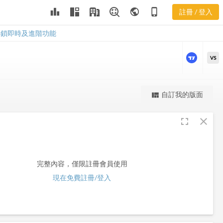
leaderboard
public
phone_iphone
註冊 / 登入
EROS
EROS
解鎖即時及進階功能
VS
更強大的進階價量圖表
自訂我的版面
view_quilt
完整內容，僅限註冊會員使用
fullscreen
close
註冊/登入解鎖
完整內容，僅限註冊會員使用
現在免費註冊/登入