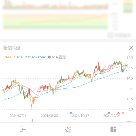
50K
1393.1
1381.1
%
100%
%
75%
%
50%
%
25%
%
0%
手勢操作
close
股價K線
MA 設定
5
MA:
10
MA:
20
MA:
60
MA:
settings
15.5
15
14.5
arrow_drop_up
PL 指標:
94.88
%
14
13.5
13
2024/07/16
2024/08/30
2024/10/17
2024/12/04
600K
400K
login
dashboard
200K
市場
追蹤
下單
交易
登入