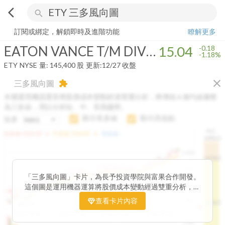
arrow_back_ios
search
EATON VANCE T/M DIVERSIFIED EQUITY
15.04
-1.18%
量:
145,400
訂閱或綁定，解鎖即時及進階功能
瞭解更多
EATON VANCE T/M DIVERSIFIED EQUITY
15.04
-0.18
-1.18%
ETY
NYSE
量:
145,400
股
更新:
12/27 收盤
close
三多風向圖
extension
本圖運用機器運算將股價成本變動經過雙重分析，將傳統 6 條均線彙整
為三多線，用以分析短、中、長期趨勢。
顯示長多線
顯示高低點
短多
H.C.
arrow_drop_up
arrow_drop_up
短多線:
1426.00
中多線:
1366.85
長多線:
-
1496.0
1,400
1474.0
1195.22
1185.26
1,200
1155.38
1100.60
「三多風向圖」卡片，為長予投資學院與富果合作開發。
1140.44
1130.48
1120.52
1060.76
1,000
這個圖是運用機器運算將股價成本變動經過雙重分析，把
899.40
傳統 6 條均線彙整為三多線，用以分析短、中、長期股價
查看卡片內容
800
1426.0
812.75
趨勢。
2025/04/23
2025/07/16
2025/08/20
2025/09/24
100K