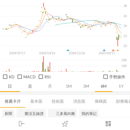
28
26
24
22
20
2024/07/17
2024/10/16
2024/12/26
2025/03/17
20K
10K
KD
MACD
RSI
手勢操作
日
週
月
1M
3M
6M
1Y
推薦卡片
基本面
技術面
消息面
籌碼面
財務報
新聞
樂活五線譜
三多風向圖
我的筆記
login
dashboard
市場
追蹤
下單
交易
登入