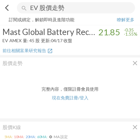
arrow_back_ios
search
Mast Global Battery Recycling & Production ETF
21.85
-1.55%
量:
45
訂閱或綁定，解鎖即時及進階功能
瞭解更多
Mast Global Battery Recycling & Production ETF
21.85
-0.35
-1.55%
EV
AMEX
量:
45
股
更新:
04/17 收盤
前往相關富果研究報告
open_in_new
close
股價走勢
完整內容，僅限註冊會員使用
現在免費註冊/登入
close
股價K線
MA 設定
5
MA:
10
MA:
20
MA:
60
MA:
settings