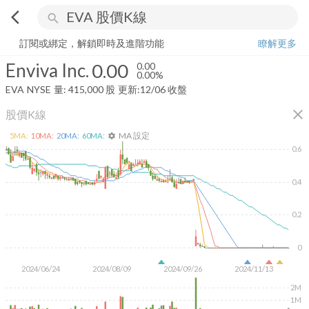
arrow_back_ios
search
Enviva Inc.
0.00
0.00%
量:
415,000
股
訂閱或綁定，解鎖即時及進階功能
瞭解更多
Enviva Inc.
0.00
0.00
0.00%
EVA
NYSE
量:
415,000
股
更新:
12/06 收盤
close
股價K線
MA 設定
5
MA:
10
MA:
20
MA:
60
MA:
settings
0.6
0.4
0.2
0
2024/06/24
2024/08/09
2024/09/26
2024/11/13
2M
1M