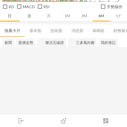
KD
MACD
RSI
手勢操作
日
週
月
1M
3M
6M
1Y
推薦卡片
基本面
技術面
消息面
籌碼面
財務報
新聞
股價走勢
樂活五線譜
三多風向圖
我的筆記
login
dashboard
市場
追蹤
下單
交易
登入