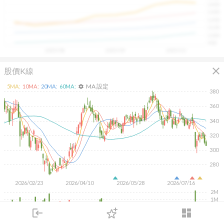
1400
具，讓投資判斷更有依據、更有信心。
1300
1200
1100
1000
900
2025/08
2025/09
2025/10
close
股價K線
MA 設定
5
MA:
10
MA:
20
MA:
60
MA:
settings
380
360
340
320
300
280
2026/02/23
2026/04/10
2026/05/28
2026/07/16
2M
1M
500K
login
dashboard
市場
追蹤
下單
交易
登入
KD
MACD
RSI
手勢操作