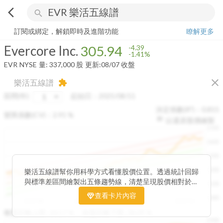
arrow_back_ios
search
Evercore Inc.
305.94
-1.41%
量:
337,000
股
訂閱或綁定，解鎖即時及進階功能
瞭解更多
Evercore Inc.
305.94
-4.39
-1.41%
EVR
NYSE
量:
337,000
股
更新:
08/07 收盤
close
樂活五線譜
extension
區間(年)
起始日：
2025/08/11
決定係數(R²)：
0.815
變異係數(CV)：
2.91
%
以還原股價繪製
1500
1400
1300
1200
樂活五線譜幫你用科學方式看懂股價位置。透過統計回歸
與標準差區間繪製出五條趨勢線，清楚呈現股價相對於長
1100
期均衡區間的位置。當股價落在上方紅色區間，代表股價
查看卡片內容
1000
已偏離長期平均、短線可能過熱；反之，若接近下方綠色
2025/08
2025/09
2025/09
2025/10
區間，則可能出現被低估的買進機會。五線譜不只是技術
收盤距離上限:
10.17
%
收盤距離下限:
38.09
%
1500
分析，更是幫助你掌握「合理價帶」與「長期趨勢」的工