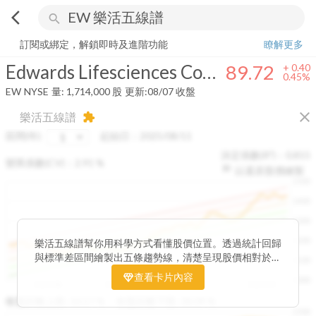
arrow_back_ios
search
Edwards Lifesciences Corporation
89.72
+
0.45%
量:
1,714,000
股
訂閱或綁定，解鎖即時及進階功能
瞭解更多
Edwards Lifesciences Corporation
89.72
+
0.40
0.45%
EW
NYSE
量:
1,714,000
股
更新:
08/07 收盤
close
樂活五線譜
extension
區間(年)
起始日：
2025/08/11
決定係數(R²)：
0.815
變異係數(CV)：
2.91
%
以還原股價繪製
1500
1400
1300
1200
樂活五線譜幫你用科學方式看懂股價位置。透過統計回歸
與標準差區間繪製出五條趨勢線，清楚呈現股價相對於長
1100
期均衡區間的位置。當股價落在上方紅色區間，代表股價
查看卡片內容
1000
已偏離長期平均、短線可能過熱；反之，若接近下方綠色
2025/08
2025/09
2025/09
2025/10
區間，則可能出現被低估的買進機會。五線譜不只是技術
收盤距離上限:
10.17
%
收盤距離下限:
38.09
%
1500
分析，更是幫助你掌握「合理價帶」與「長期趨勢」的工