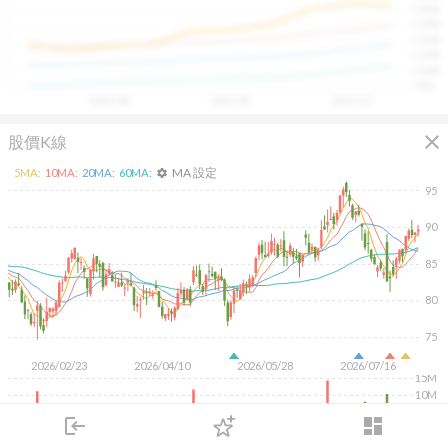
1400
具，讓投資判斷更有依據、更有信心。
1300
1200
1100
1000
900
2025/08
2025/09
2025/10
close
股價K線
MA 設定
5
MA:
10
MA:
20
MA:
60
MA:
settings
95
90
85
80
75
2026/02/23
2026/04/10
2026/05/28
2026/07/16
15M
10M
5M
login
dashboard
市場
追蹤
下單
交易
登入
KD
MACD
RSI
手勢操作