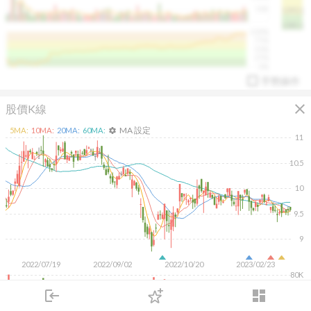
50K
1393.1
1381.1
%
100%
%
75%
%
50%
%
25%
%
0%
手勢操作
close
股價K線
MA 設定
5
MA:
10
MA:
20
MA:
60
MA:
settings
11
10.5
10
arrow_drop_up
PL 指標:
94.88
%
9.5
9
2022/07/19
2022/09/02
2022/10/20
2023/02/23
80K
60K
40K
login
dashboard
20K
市場
追蹤
下單
交易
登入