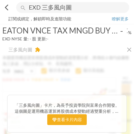
arrow_back_ios
search
EATON VNCE TAX MNGD BUY WRT STRTGY
-
-%
量:
-
股
訂閱或綁定，解鎖即時及進階功能
瞭解更多
EATON VNCE TAX MNGD BUY WRT STRTGY
-
-
-%
EXD
NYSE
量:
-
股
更新:
-
close
三多風向圖
extension
本圖運用機器運算將股價成本變動經過雙重分析，將傳統 6 條均線彙整
為三多線，用以分析短、中、長期趨勢。
顯示長多線
顯示高低點
短多
H.C.
arrow_drop_up
arrow_drop_up
短多線:
1426.00
中多線:
1366.85
長多線:
-
1496.0
1,400
1474.0
1195.22
1185.26
1,200
1155.38
1100.60
「三多風向圖」卡片，為長予投資學院與富果合作開發。
1140.44
1130.48
1120.52
1060.76
1,000
這個圖是運用機器運算將股價成本變動經過雙重分析，把
899.40
傳統 6 條均線彙整為三多線，用以分析短、中、長期股價
查看卡片內容
800
1426.0
812.75
趨勢。
2025/04/23
2025/07/16
2025/08/20
2025/09/24
100K