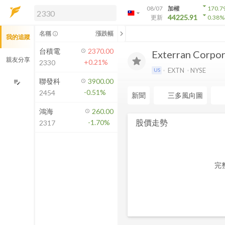
arrow_drop_down
08/07
加權
170.7
arrow_drop_down
arrow_drop_down
解鎖即時行情及進階功能
44225.91
更新
0.38
%
「綁定合作券商帳戶」或「訂閱任一
chevron_left
名稱
漲跌幅
info_outline
我的追蹤
方案」，即可解鎖以下功能：
即時行情
台積電
2370.00
Exterran Corpor
即時市況與排行
親友分享
+0.21%
2330
到價通知
EXTN
NYSE
US
成交金額熱力圖
聯發科
3900.00
edit_note
-0.51%
2454
前往方案訂閱
新聞
三多風向圖
如何綁定合作券商
鴻海
260.00
股價走勢
-1.70%
2317
完