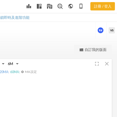
EXTN 股價走
leaderboard
public
phone_iphone
註冊 / 登入
勢
EXTN 股價走勢
解鎖即時及進階功能
VS
更強大的進階價量圖表
自訂我的版面
view_quilt
完整內容，僅限註冊會員使用
fullscreen
close
註冊/登入解鎖
20
MA:
60
MA:
MA 設定
settings