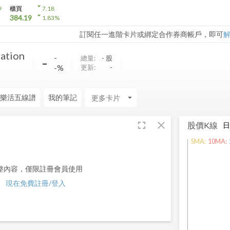
arrow_drop_down
9
櫃買
7.18
arrow_drop_down
384.19
1.83
%
訂閱任一進階卡片或綁定合作券商帳戶，即可
ation
-
-
總量:
-
股
-%
更新:
-
樂活五線譜
我的筆記
arrow_drop_down
fullscreen
close
股價K線
5
MA:
10
MA:
整內容，僅限註冊會員使用
現在免費註冊/登入