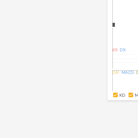
K9:
D9:
DIF:
MACD:
KD