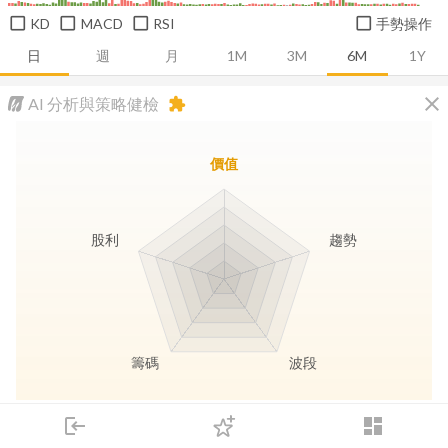
KD
MACD
RSI
手勢操作
日
週
月
1M
3M
6M
1Y
close
AI 分析與策略健檢
extension
價值
股利
趨勢
籌碼
波段
長線價值
趨勢動能
波段訊號
存股收息
login
dashboard
市場
追蹤
下單
交易
登入