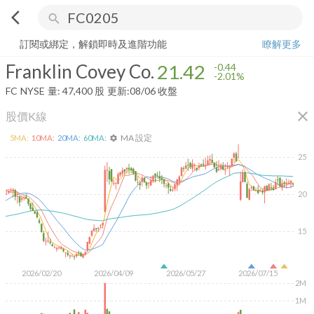
arrow_back_ios
search
Franklin Covey Co.
21.42
-2.01%
量:
47,400
股
訂閱或綁定，解鎖即時及進階功能
瞭解更多
Franklin Covey Co.
21.42
-0.44
-2.01%
FC
NYSE
量:
47,400
股
更新:
08/06 收盤
close
股價K線
MA 設定
5
MA:
10
MA:
20
MA:
60
MA:
settings
25
20
15
2026/02/20
2026/04/09
2026/05/27
2026/07/15
2M
1M