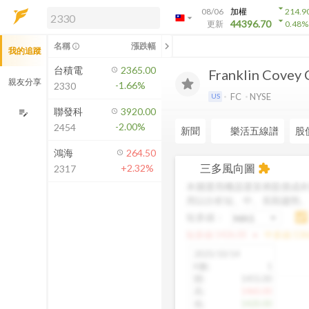
arrow_drop_down
08/06
加權
214.9
arrow_drop_down
arrow_drop_down
解鎖即時行情及進階功能
44396.70
更新
0.48
%
「綁定合作券商帳戶」或「訂閱任一
chevron_left
名稱
漲跌幅
info_outline
我的追蹤
方案」，即可解鎖以下功能：
即時行情
台積電
2365.00
Franklin Covey 
即時市況與排行
親友分享
-1.66%
2330
到價通知
FC
NYSE
US
成交金額熱力圖
聯發科
3920.00
edit_note
-2.00%
2454
前往方案訂閱
新聞
樂活五線譜
股
如何綁定合作券商
鴻海
264.50
三多風向圖
+2.32%
extension
2317
本圖運用機器運算將股價成本
用以分析短、中、長期趨勢
短多線：
arrow_drop_up
短多線:
1426.00
中多線:
136
2025/10/14
K數
:
1
開
:
1455.00
高
:
1460.00
低
:
1420.00