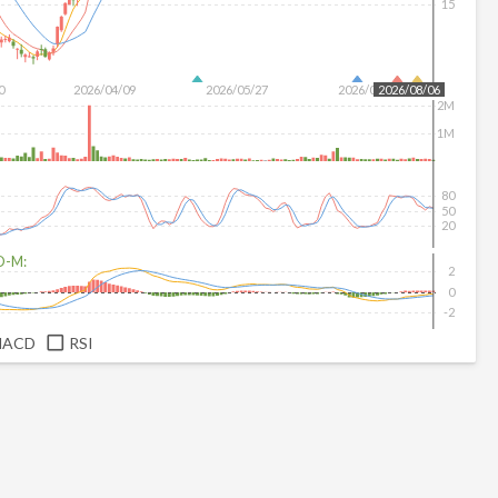
15
0
2026/04/09
2026/05/27
2026/07/15
2026/08/06
2M
1M
80
50
20
D-M:
2
0
-2
MACD
RSI