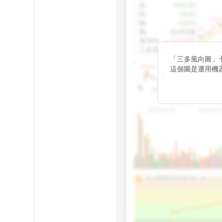
收
:
1425.00
跌
:
-30.00
1155.
幅
:
-2.06%
1100.60
量
:
42,092張
量5MA
:
▲ 43,010張
1060.76
三多量
:
-
「三多風向圖」
899.40
這個圖是運用機
傳統 6 條均線
趨勢。
812.75
2025/04/23
2025/07/
arrow_drop_up
100%
PL 指標:
94.88
%
75%
50%
25%