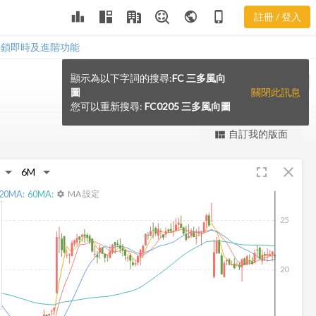
leaderboard
public
phone_iphone
註冊 / 登入
解鎖即時及進階功能
顯示為以下字詞的搜尋:
FC 三多風向
VS
圖
關閉此訊息
您可以重新搜尋:
FC0205 三多風向圖
更強大的進階價量圖表
自訂我的版面
view_quilt
完整內容，僅限註冊會員使用
fullscreen
close
註冊/登入解鎖
20
MA:
60
MA:
MA 設定
settings
25
20