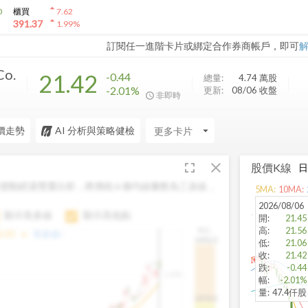
arrow_drop_up
0
櫃買
7.62
arrow_drop_up
391.37
1.99
%
訂閱任一進階卡片或綁定合作券商帳戶，即可
Co.
21.42
-0.44
總量:
4.74 萬
股
-2.01%
更新:
08/06 收盤
非即時
價走勢
AI 分析與策略健檢
arrow_drop_down
fullscreen
close
股價K線
變動經過雙重分析，將傳統 6 條均線彙整為三多線，
5
MA:
10
MA:
。
2026/08/06
顯示長多線
顯示高低點
開
:
21.45
高
:
21.56
H.C.
arrow_drop_up
6.85
長多線:
-
1496.0
低
:
21.06
收
:
21.42
跌
:
-0.44
1,400
幅
:
-2.01%
量
:
47.4仟股
1474.0