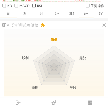
KD
MACD
RSI
手勢操作
日
週
月
1M
3M
6M
1Y
close
AI 分析與策略健檢
extension
價值
股利
趨勢
籌碼
波段
長線價值
趨勢動能
波段訊號
存股收息
login
dashboard
市場
追蹤
下單
交易
登入