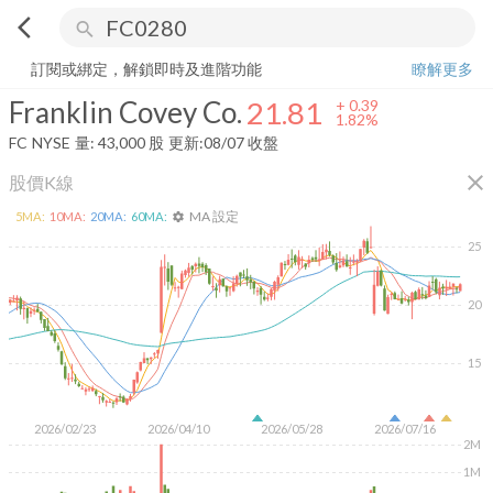
arrow_back_ios
search
Franklin Covey Co.
21.81
+
1.82%
量:
43,000
股
訂閱或綁定，解鎖即時及進階功能
瞭解更多
Franklin Covey Co.
21.81
+
0.39
1.82%
FC
NYSE
量:
43,000
股
更新:
08/07 收盤
close
股價K線
MA 設定
5
MA:
10
MA:
20
MA:
60
MA:
settings
25
20
15
2026/02/23
2026/04/10
2026/05/28
2026/07/16
2M
1M