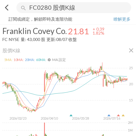
arrow_back_ios
search
Franklin Covey Co.
21.81
+
1.82%
量:
43,000
股
訂閱或綁定，解鎖即時及進階功能
瞭解更多
Franklin Covey Co.
21.81
+
0.39
1.82%
FC
NYSE
量:
43,000
股
更新:
08/07 收盤
close
股價K線
MA 設定
5
MA:
10
MA:
20
MA:
60
MA:
settings
25
20
15
2026/02/23
2026/04/10
2026/05/28
2026/07/16
2M
1M