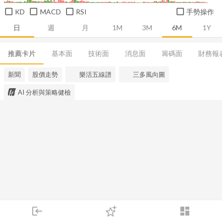
KD
MACD
RSI
手勢操作
日
週
月
1M
3M
6M
1Y
推薦卡片
基本面
技術面
消息面
籌碼面
財務報
新聞
股價走勢
樂活五線譜
三多風向圖
AI 分析與策略健檢
login
dashboard
市場
追蹤
下單
交易
登入