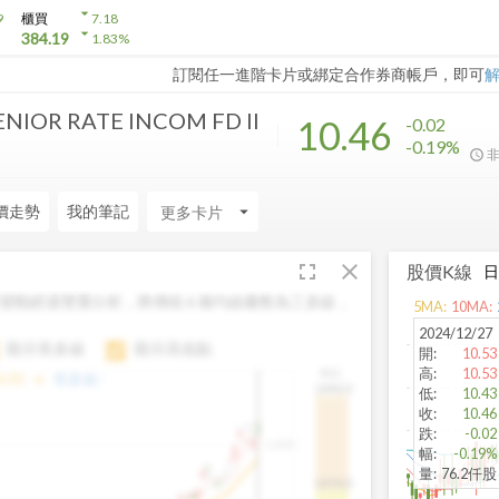
arrow_drop_down
9
櫃買
7.18
arrow_drop_down
384.19
1.83
%
訂閱任一進階卡片或綁定合作券商帳戶，即可
ENIOR RATE INCOM FD II
10.46
-0.02
-0.19%
價走勢
我的筆記
arrow_drop_down
fullscreen
close
股價K線
變動經過雙重分析，將傳統 6 條均線彙整為三多線，
5
MA:
10
MA:
。
2024/12/27
顯示長多線
顯示高低點
開
:
10.53
高
:
10.53
H.C.
arrow_drop_up
6.85
長多線:
-
1496.0
低
:
10.43
收
:
10.46
跌
:
-0.02
1,400
幅
:
-0.19%
量
:
76.2仟股
1474.0