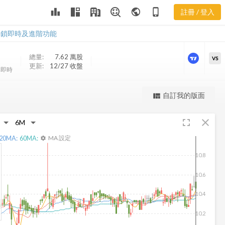
FCT 三多風向
leaderboard
public
phone_iphone
註冊 / 登入
圖
FCT 三多風向圖
解鎖即時及進階功能
總量:
7.62 萬
股
VS
更新:
12/27 收盤
非即時
更強大的進階價量圖表
自訂我的版面
view_quilt
完整內容，僅限註冊會員使用
fullscreen
close
註冊/登入解鎖
20
MA:
60
MA:
MA 設定
settings
10.8
10.6
10.4
10.2