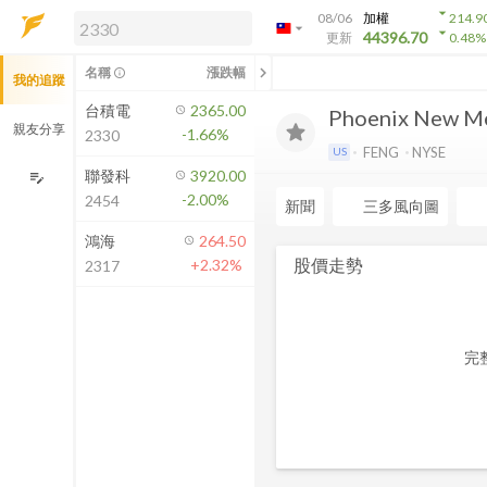
arrow_drop_down
08/06
加權
214.9
arrow_drop_down
arrow_drop_down
解鎖即時行情及進階功能
44396.70
更新
0.48
%
「綁定合作券商帳戶」或「訂閱任一
chevron_left
名稱
漲跌幅
info_outline
我的追蹤
方案」，即可解鎖以下功能：
即時行情
台積電
2365.00
Phoenix New Me
即時市況與排行
親友分享
-1.66%
2330
到價通知
FENG
NYSE
US
成交金額熱力圖
聯發科
3920.00
edit_note
-2.00%
2454
前往方案訂閱
新聞
三多風向圖
如何綁定合作券商
鴻海
264.50
股價走勢
+2.32%
2317
完