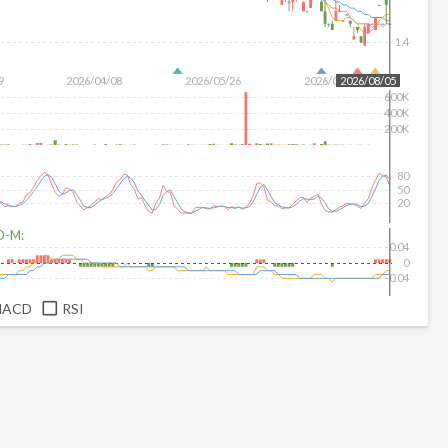
1.4
9
2026/04/08
2026/05/26
2026/07/14
2026/08/05
600K
400K
200K
80
50
20
D-M:
0.04
0
-0.04
MACD
RSI