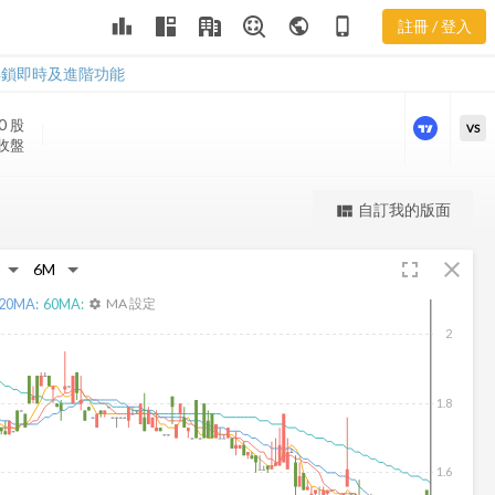
FENG 股價走
leaderboard
public
phone_iphone
註冊 / 登入
勢
FENG 股價走勢
解鎖即時及進階功能
0
股
VS
 收盤
更強大的進階價量圖表
自訂我的版面
view_quilt
完整內容，僅限註冊會員使用
fullscreen
close
註冊/登入解鎖
20
MA:
60
MA:
MA 設定
settings
2
1.8
1.6