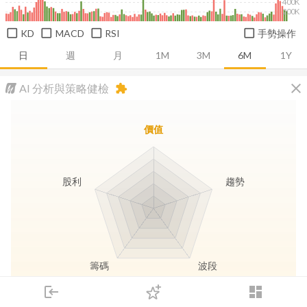
400K
200K
KD
MACD
RSI
手勢操作
日
週
月
1M
3M
6M
1Y
close
AI 分析與策略健檢
extension
價值
股利
趨勢
籌碼
波段
login
dashboard
市場
追蹤
下單
交易
登入
長線價值
趨勢動能
波段訊號
存股收息