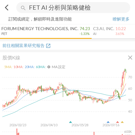
arrow_back_ios
search
訂閱或綁定，解鎖即時及進階功能
瞭解更多
FORUM ENERGY TECHNOLOGIES, INC.
74.23
C3.AI, INC.
10.22
FET
-1.33%
AI
3.65%
前往相關富果研究報告
open_in_new
close
股價K線
MA 設定
5
MA:
10
MA:
20
MA:
60
MA:
settings
70
60
50
40
2026/02/23
2026/04/10
2026/05/28
2026/07/16
600K