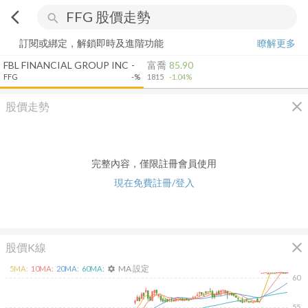
arrow_back_ios
search
訂閱或綁定，解鎖即時及進階功能
瞭解更多
FBL FINANCIAL GROUP INC
-
富喬
85.90
FFG
-%
1815
-1.04%
close
股價走勢
完整內容，僅限註冊會員使用
現在免費註冊/登入
close
股價K線
MA 設定
5
MA:
10
MA:
20
MA:
60
MA:
settings
60
55