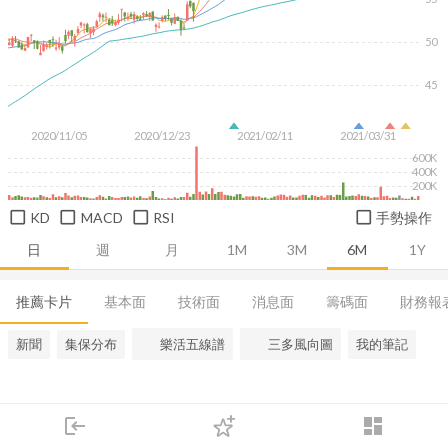
50
45
2020/11/05
2020/12/23
2021/02/11
2021/03/31
600K
400K
200K
KD
MACD
RSI
手勢操作
日
週
月
1M
3M
6M
1Y
推薦卡片
基本面
技術面
消息面
籌碼面
財務報
新聞
集保分布
樂活五線譜
三多風向圖
我的筆記
login
dashboard
市場
追蹤
下單
交易
登入