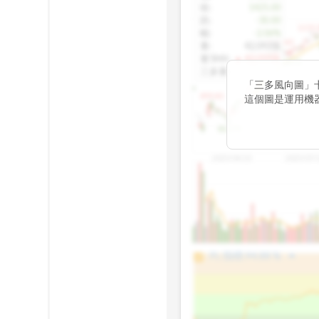
收
:
1425.00
跌
:
-30.00
1155.
幅
:
-2.06%
1100.60
量
:
42,092張
量5MA
:
▲ 43,010張
1060.76
三多量
:
-
「三多風向圖」
899.40
這個圖是運用機
傳統 6 條均線
趨勢。
812.75
2025/04/23
2025/07/
arrow_drop_up
100%
PL 指標:
94.88
%
75%
50%
25%