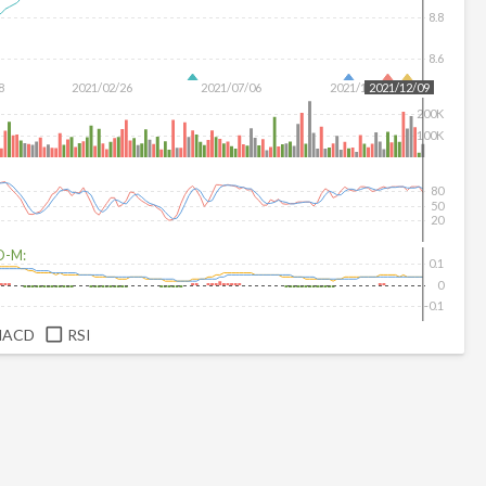
8.8
8.6
8
2021/02/26
2021/07/06
2021/10/07
2021/12/09
200K
100K
80
50
20
D-M:
0.1
0
-0.1
MACD
RSI