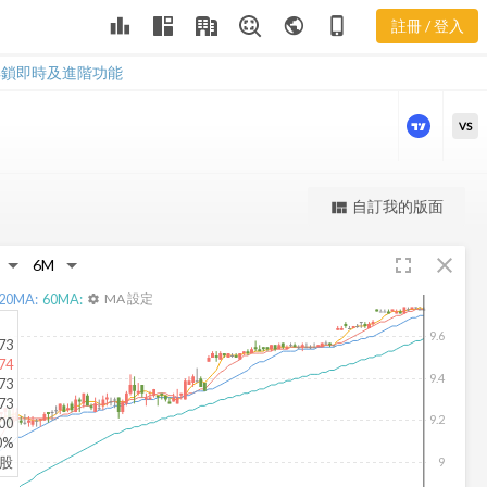
FIV 三多風向
leaderboard
public
phone_iphone
註冊 / 登入
圖
FIV 三多風向圖
解鎖即時及進階功能
VS
更強大的進階價量圖表
自訂我的版面
view_quilt
完整內容，僅限註冊會員使用
fullscreen
close
註冊/登入解鎖
20
MA:
60
MA:
MA 設定
settings
9.6
73
74
9.4
73
73
9.2
00
0%
仟股
9