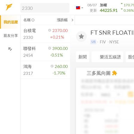
arrow_drop_down
08/07
加權
170.7
arrow_drop_down
arrow_drop_down
解鎖即時行情及進階功能
44225.91
更新
0.38
%
「綁定合作券商帳戶」或「訂閱任一
chevron_left
名稱
漲跌幅
info_outline
我的追蹤
方案」，即可解鎖以下功能：
即時行情
台積電
2370.00
FT SNR FLOATI
即時市況與排行
親友分享
+0.21%
2330
到價通知
FIV
NYSE
US
成交金額熱力圖
聯發科
3900.00
edit_note
-0.51%
2454
前往方案訂閱
新聞
樂活五線譜
股
如何綁定合作券商
鴻海
260.00
三多風向圖
-1.70%
extension
2317
本圖運用機器運算將股價成本
用以分析短、中、長期趨勢
短多線：
arrow_drop_up
短多線:
1426.00
中多線:
136
2025/10/14
K數
:
1
開
:
1455.00
高
:
1460.00
低
:
1420.00