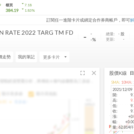
arrow_drop_down
9
櫃買
7.18
arrow_drop_down
384.19
1.83
%
訂閱任一進階卡片或綁定合作券商帳戶，即可
N RATE 2022 TARG TM FD
-
-
總量:
-
股
-%
更新:
-
價走勢
我的筆記
arrow_drop_down
fullscreen
close
股價K線
變動經過雙重分析，將傳統 6 條均線彙整為三多線，
5
MA:
10
MA:
。
2021/12/09
顯示長多線
顯示高低點
開
:
9.
高
:
9.
H.C.
arrow_drop_up
6.85
長多線:
-
1496.0
低
:
9.
收
:
9.
漲
:
+0.
1,400
幅
:
+0.0
量
:
62.814
1474.0