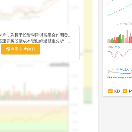
1195.22
1,200
1185.26
38
1140.44
1130.48
1120.52
2021/01/0
1,000
卡片，為長予投資學院與富果合作開發。
器運算將股價成本變動經過雙重分析，把
彙整為三多線，用以分析短、中、長期股價
K9:
D9:
查看卡片內容
1426.0
800
16
2025/08/20
2025/09/24
2025/10/14
DIF:
MACD:
100K
50K
1393.1
KD
1381.1
100%
75%
50%
25%