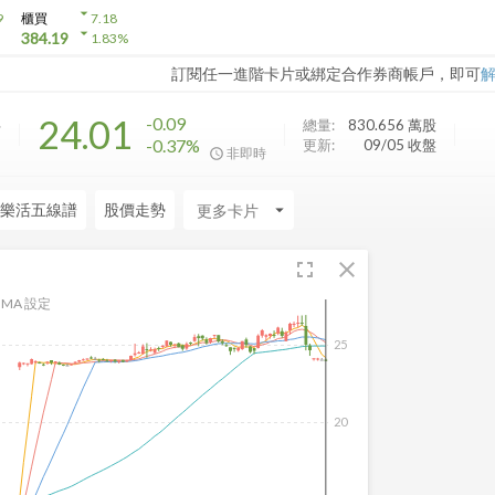
arrow_drop_down
9
櫃買
7.18
arrow_drop_down
384.19
1.83
%
訂閱任一進階卡片或綁定合作券商帳戶，即可
.
24.01
-0.09
總量:
830.656 萬
股
-0.37%
更新:
09/05 收盤
非即時
樂活五線譜
股價走勢
arrow_drop_down
fullscreen
close
MA 設定
25
20