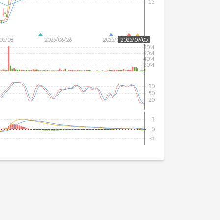
15
05/08
2025/06/26
2025/08/13
2025/09/05
80M
60M
40M
20M
80
50
20
3
0
-3