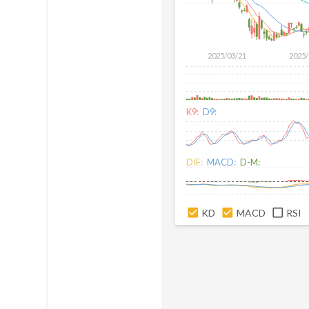
2025/03/21
2025/
K9:
D9:
DIF:
MACD:
D-M:
KD
MACD
RSI