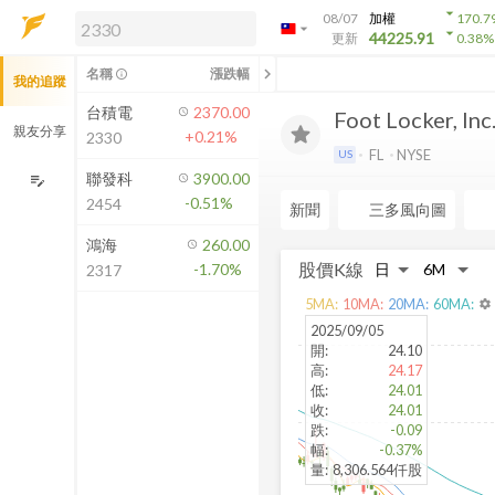
arrow_drop_down
08/07
加權
170.7
arrow_drop_down
arrow_drop_down
解鎖即時行情及進階功能
44225.91
更新
0.38
%
「綁定合作券商帳戶」或「訂閱任一
chevron_left
名稱
漲跌幅
info_outline
我的追蹤
方案」，即可解鎖以下功能：
即時行情
台積電
2370.00
Foot Locker, Inc
即時市況與排行
親友分享
+0.21%
2330
到價通知
FL
NYSE
US
成交金額熱力圖
聯發科
3900.00
edit_note
-0.51%
2454
前往方案訂閱
新聞
三多風向圖
如何綁定合作券商
鴻海
260.00
股價K線
-1.70%
2317
5
MA:
10
MA:
20
MA:
60
MA:
settings
2025/09/05
開
:
24.10
高
:
24.17
低
:
24.01
收
:
24.01
跌
:
-0.09
幅
:
-0.37%
量
:
8,306.564仟股