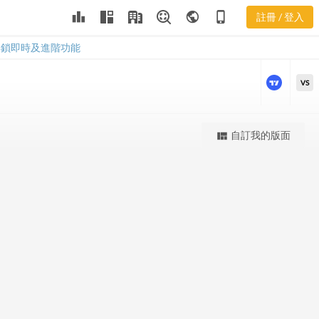
leaderboard
public
phone_iphone
註冊 / 登入
FL 股價K線
FL 股價K線
解鎖即時及進階功能
VS
更強大的進階價量圖表
自訂我的版面
view_quilt
完整內容，僅限註冊會員使用
註冊/登入解鎖