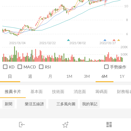
10
8
6
2021/01/04
2021/02/22
2021/08/02
2022/01/27
200K
100K
KD
MACD
RSI
手勢操作
日
週
月
1M
3M
6M
1Y
推薦卡片
基本面
技術面
消息面
籌碼面
財務報
新聞
樂活五線譜
三多風向圖
我的筆記
login
dashboard
市場
追蹤
下單
交易
登入