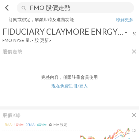
arrow_back_ios
search
FIDUCIARY CLAYMORE ENRGY INFR FD
-
-%
量:
-
股
訂閱或綁定，解鎖即時及進階功能
瞭解更多
FIDUCIARY CLAYMORE ENRGY INFR FD
-
-
-%
FMO
NYSE
量:
-
股
更新:
-
close
股價走勢
完整內容，僅限註冊會員使用
現在免費註冊/登入
close
股價K線
MA 設定
5
MA:
10
MA:
20
MA:
60
MA:
settings
12