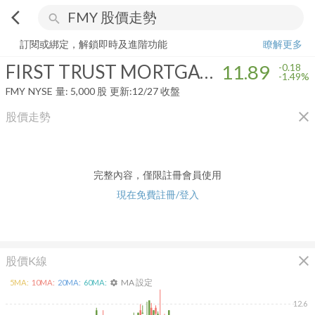
arrow_back_ios
search
FIRST TRUST MORTGAGE INCOME FUND
11.89
-1.49%
量:
5,000
股
訂閱或綁定，解鎖即時及進階功能
瞭解更多
FIRST TRUST MORTGAGE INCOME FUND
11.89
-0.18
-1.49%
FMY
NYSE
量:
5,000
股
更新:
12/27 收盤
close
股價走勢
完整內容，僅限註冊會員使用
現在免費註冊/登入
close
股價K線
MA 設定
5
MA:
10
MA:
20
MA:
60
MA:
settings
12.6