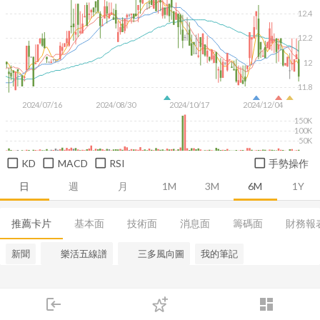
12.4
12.2
12
11.8
2024/07/16
2024/08/30
2024/10/17
2024/12/04
150K
100K
50K
KD
MACD
RSI
手勢操作
日
週
月
1M
3M
6M
1Y
推薦卡片
基本面
技術面
消息面
籌碼面
財務報
新聞
樂活五線譜
三多風向圖
我的筆記
login
dashboard
市場
追蹤
下單
交易
登入