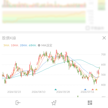
50K
1393.1
1381.1
%
100%
%
75%
%
50%
%
25%
%
0%
手勢操作
close
股價K線
MA 設定
5
MA:
10
MA:
20
MA:
60
MA:
settings
700
600
arrow_drop_up
PL 指標:
94.88
%
500
400
2026/02/23
2026/04/10
2026/05/28
2026/07/16
6M
4M
login
dashboard
2M
市場
追蹤
下單
交易
登入