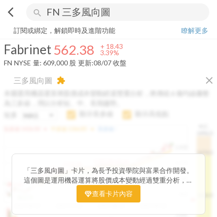
arrow_back_ios
search
Fabrinet
562.38
+
3.39%
量:
609,000
股
訂閱或綁定，解鎖即時及進階功能
瞭解更多
Fabrinet
562.38
+
18.43
3.39%
FN
NYSE
量:
609,000
股
更新:
08/07 收盤
close
三多風向圖
extension
本圖運用機器運算將股價成本變動經過雙重分析，將傳統 6 條均線彙整
為三多線，用以分析短、中、長期趨勢。
顯示長多線
顯示高低點
短多
H.C.
arrow_drop_up
arrow_drop_up
短多線:
1426.00
中多線:
1366.85
長多線:
-
1496.0
1,400
1474.0
1195.22
1185.26
1,200
1155.38
1100.60
「三多風向圖」卡片，為長予投資學院與富果合作開發。
1140.44
1130.48
1120.52
1060.76
1,000
這個圖是運用機器運算將股價成本變動經過雙重分析，把
899.40
傳統 6 條均線彙整為三多線，用以分析短、中、長期股價
查看卡片內容
800
1426.0
812.75
趨勢。
2025/04/23
2025/07/16
2025/08/20
2025/09/24
100K