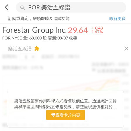
arrow_back_ios
search
Forestar Group Inc.
29.64
+
1.47%
量:
68,000
股
訂閱或綁定，解鎖即時及進階功能
瞭解更多
Forestar Group Inc.
29.64
+
0.43
1.47%
FOR
NYSE
量:
68,000
股
更新:
08/07 收盤
close
樂活五線譜
extension
區間(年)
起始日：
2025/08/11
決定係數(R²)：
0.815
變異係數(CV)：
2.91
%
以還原股價繪製
1500
1400
1300
1200
樂活五線譜幫你用科學方式看懂股價位置。透過統計回歸
與標準差區間繪製出五條趨勢線，清楚呈現股價相對於長
1100
期均衡區間的位置。當股價落在上方紅色區間，代表股價
查看卡片內容
1000
已偏離長期平均、短線可能過熱；反之，若接近下方綠色
2025/08
2025/09
2025/09
2025/10
區間，則可能出現被低估的買進機會。五線譜不只是技術
收盤距離上限:
10.17
%
收盤距離下限:
38.09
%
1500
分析，更是幫助你掌握「合理價帶」與「長期趨勢」的工