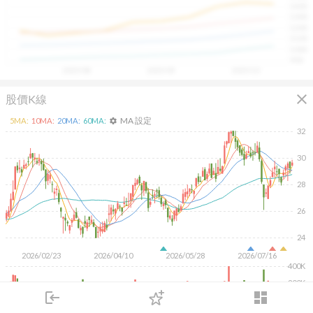
1400
具，讓投資判斷更有依據、更有信心。
1300
1200
1100
1000
900
2025/08
2025/09
2025/10
close
股價K線
MA 設定
5
MA:
10
MA:
20
MA:
60
MA:
settings
32
30
28
26
24
2026/02/23
2026/04/10
2026/05/28
2026/07/16
400K
200K
login
dashboard
市場
追蹤
下單
交易
登入
KD
MACD
RSI
手勢操作