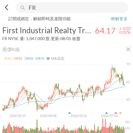
arrow_back_ios
search
First Industrial Realty Trust, Inc.
64.17
+
0.03%
量:
1,047,000
股
訂閱或綁定，解鎖即時及進階功能
瞭解更多
First Industrial Realty Trust, Inc.
64.17
+
0.02
0.03%
FR
NYSE
量:
1,047,000
股
更新:
08/05 收盤
close
股價K線
MA 設定
5
MA:
10
MA:
20
MA:
60
MA:
settings
70
65
60
2026/02/19
2026/04/08
2026/05/26
2026/07/14
2M
1M