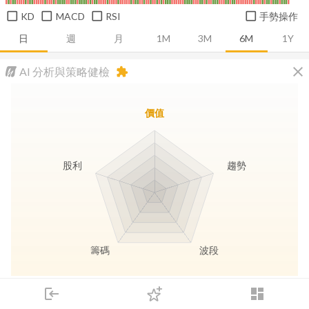
KD
MACD
RSI
手勢操作
日
週
月
1M
3M
6M
1Y
close
AI 分析與策略健檢
extension
價值
股利
趨勢
籌碼
波段
長線價值
趨勢動能
波段訊號
存股收息
login
dashboard
市場
追蹤
下單
交易
登入