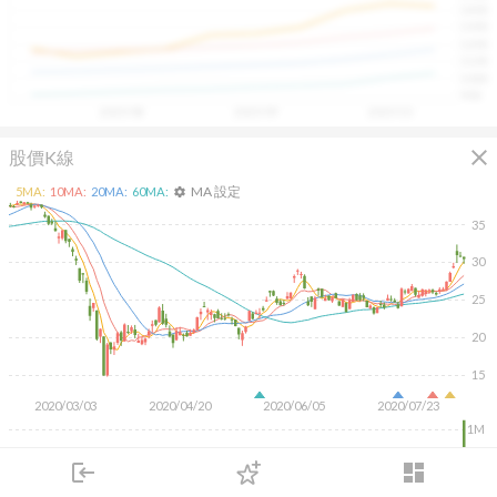
1400
具，讓投資判斷更有依據、更有信心。
1300
1200
1100
1000
900
2025/08
2025/09
2025/10
close
股價K線
MA 設定
5
MA:
10
MA:
20
MA:
60
MA:
settings
35
30
25
20
15
2020/03/03
2020/04/20
2020/06/05
2020/07/23
1M
500K
login
dashboard
市場
追蹤
下單
交易
登入
KD
MACD
RSI
手勢操作