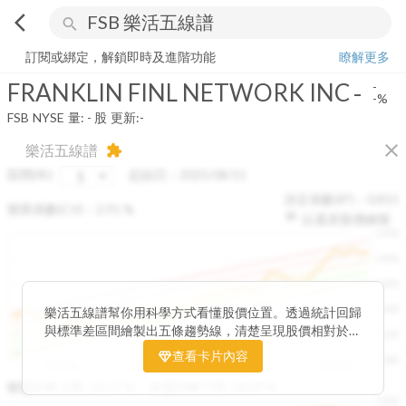
arrow_back_ios
search
FRANKLIN FINL NETWORK INC
-
-%
量:
-
股
訂閱或綁定，解鎖即時及進階功能
瞭解更多
FRANKLIN FINL NETWORK INC
-
-
-%
FSB
NYSE
量:
-
股
更新:
-
close
樂活五線譜
extension
區間(年)
起始日：
2025/08/11
決定係數(R²)：
0.815
變異係數(CV)：
2.91
%
以還原股價繪製
1500
1400
1300
1200
樂活五線譜幫你用科學方式看懂股價位置。透過統計回歸
與標準差區間繪製出五條趨勢線，清楚呈現股價相對於長
1100
期均衡區間的位置。當股價落在上方紅色區間，代表股價
查看卡片內容
1000
已偏離長期平均、短線可能過熱；反之，若接近下方綠色
2025/08
2025/09
2025/09
2025/10
區間，則可能出現被低估的買進機會。五線譜不只是技術
收盤距離上限:
10.17
%
收盤距離下限:
38.09
%
1500
分析，更是幫助你掌握「合理價帶」與「長期趨勢」的工