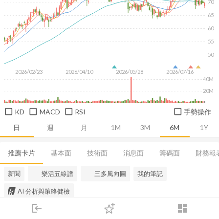
70
65
60
55
50
2026/02/23
2026/04/10
2026/05/28
2026/07/16
40M
20M
KD
MACD
RSI
手勢操作
日
週
月
1M
3M
6M
1Y
推薦卡片
基本面
技術面
消息面
籌碼面
財務報
新聞
樂活五線譜
三多風向圖
我的筆記
AI 分析與策略健檢
login
dashboard
市場
追蹤
下單
交易
登入