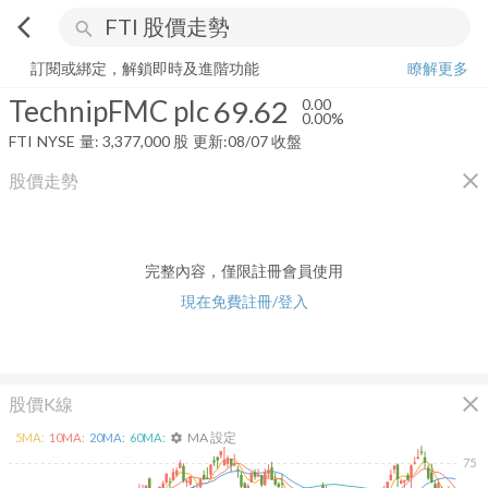
arrow_back_ios
search
TechnipFMC plc
69.62
0.00%
量:
3,377,000
股
訂閱或綁定，解鎖即時及進階功能
瞭解更多
TechnipFMC plc
69.62
0.00
0.00%
FTI
NYSE
量:
3,377,000
股
更新:
08/07 收盤
close
股價走勢
完整內容，僅限註冊會員使用
現在免費註冊/登入
close
股價K線
MA 設定
5
MA:
10
MA:
20
MA:
60
MA:
settings
75