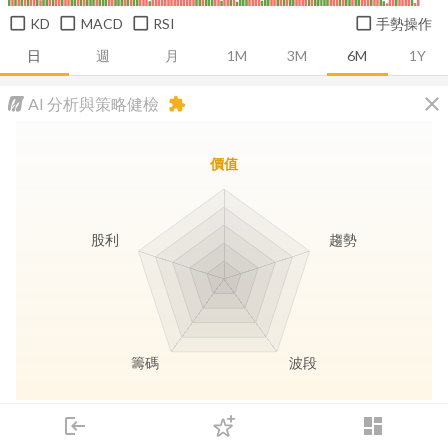
KD
MACD
RSI
手勢操作
日
週
月
1M
3M
6M
1Y
close
AI 分析與策略健檢
extension
價值
股利
趨勢
籌碼
波段
長線價值
趨勢動能
波段訊號
存股收息
login
dashboard
市場
追蹤
下單
交易
登入