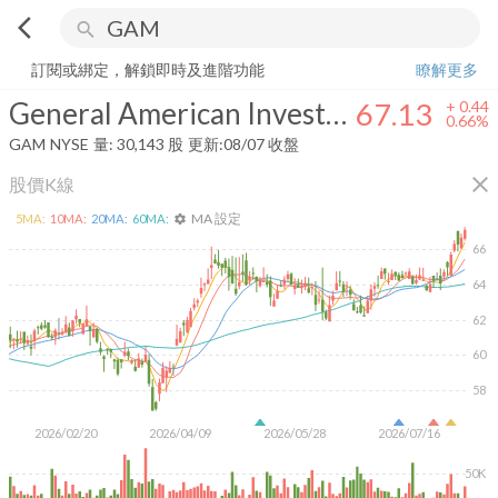
arrow_back_ios
search
General American Investors Company, Inc.
67.13
+
0.66%
量:
30,143
訂閱或綁定，解鎖即時及進階功能
瞭解更多
General American Investors Company, Inc.
67.13
+
0.44
0.66%
GAM
NYSE
量:
30,143
股
更新:
08/07 收盤
close
股價K線
MA 設定
5
MA:
10
MA:
20
MA:
60
MA:
settings
66
64
62
60
58
2026/02/20
2026/04/09
2026/05/28
2026/07/16
50K