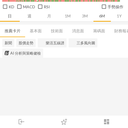
KD
MACD
RSI
手勢操作
日
週
月
1M
3M
6M
1Y
推薦卡片
基本面
技術面
消息面
籌碼面
財務報
新聞
股價走勢
樂活五線譜
三多風向圖
AI 分析與策略健檢
login
dashboard
市場
追蹤
下單
交易
登入