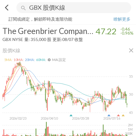
arrow_back_ios
search
The Greenbrier Companies, Inc.
47.22
-0.96%
量:
355,000
股
訂閱或綁定，解鎖即時及進階功能
瞭解更多
The Greenbrier Companies, Inc.
47.22
-0.46
-0.96%
GBX
NYSE
量:
355,000
股
更新:
08/07 收盤
close
股價K線
MA 設定
5
MA:
10
MA:
20
MA:
60
MA:
settings
55
50
45
2026/02/23
2026/04/10
2026/05/28
2026/07/16
2M
1M
500K