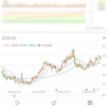
50K
1393.1
1381.1
%
100%
%
75%
%
50%
%
25%
%
0%
手勢操作
close
股價K線
MA 設定
5
MA:
10
MA:
20
MA:
60
MA:
settings
45
40
35
arrow_drop_up
PL 指標:
94.88
%
30
25
2026/02/20
2026/04/09
2026/05/27
2026/07/15
1M
500K
login
dashboard
市場
追蹤
下單
交易
登入