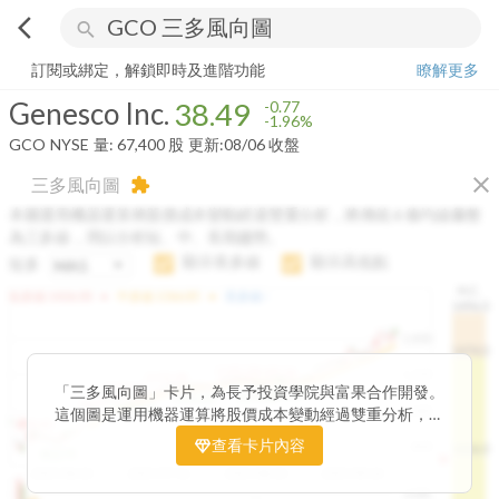
arrow_back_ios
search
Genesco Inc.
38.49
-1.96%
量:
67,400
股
訂閱或綁定，解鎖即時及進階功能
瞭解更多
Genesco Inc.
38.49
-0.77
-1.96%
GCO
NYSE
量:
67,400
股
更新:
08/06 收盤
close
三多風向圖
extension
本圖運用機器運算將股價成本變動經過雙重分析，將傳統 6 條均線彙整
為三多線，用以分析短、中、長期趨勢。
顯示長多線
顯示高低點
短多
H.C.
arrow_drop_up
arrow_drop_up
短多線:
1426.00
中多線:
1366.85
長多線:
-
1496.0
1,400
1474.0
1195.22
1185.26
1,200
1155.38
1100.60
「三多風向圖」卡片，為長予投資學院與富果合作開發。
1140.44
1130.48
1120.52
1060.76
1,000
這個圖是運用機器運算將股價成本變動經過雙重分析，把
899.40
傳統 6 條均線彙整為三多線，用以分析短、中、長期股價
查看卡片內容
800
1426.0
812.75
趨勢。
2025/04/23
2025/07/16
2025/08/20
2025/09/24
100K