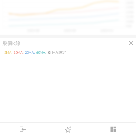
1400
具，讓投資判斷更有依據、更有信心。
1300
1200
1100
1000
900
2025/08
2025/09
2025/10
close
股價K線
MA 設定
5
MA:
10
MA:
20
MA:
60
MA:
settings
login
dashboard
市場
追蹤
下單
交易
登入
KD
MACD
RSI
手勢操作