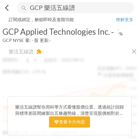
arrow_back_ios
search
GCP Applied Technologies Inc.
-
-%
量:
-
股
訂閱或綁定，解鎖即時及進階功能
瞭解更多
GCP Applied Technologies Inc.
-
-
-%
GCP
NYSE
量:
-
股
更新:
-
close
樂活五線譜
extension
區間(年)
起始日：
2025/08/11
決定係數(R²)：
0.815
變異係數(CV)：
2.91
%
以還原股價繪製
1500
1400
1300
1200
樂活五線譜幫你用科學方式看懂股價位置。透過統計回歸
與標準差區間繪製出五條趨勢線，清楚呈現股價相對於長
1100
期均衡區間的位置。當股價落在上方紅色區間，代表股價
查看卡片內容
1000
已偏離長期平均、短線可能過熱；反之，若接近下方綠色
2025/08
2025/09
2025/09
2025/10
區間，則可能出現被低估的買進機會。五線譜不只是技術
收盤距離上限:
10.17
%
收盤距離下限:
38.09
%
1500
分析，更是幫助你掌握「合理價帶」與「長期趨勢」的工