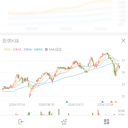
1400
具，讓投資判斷更有依據、更有信心。
1300
1200
1100
1000
900
2025/08
2025/09
2025/10
close
股價K線
MA 設定
5
MA:
10
MA:
20
MA:
60
MA:
settings
25
24
23
22
2024/07/16
2024/08/30
2024/10/17
2024/12/04
300K
200K
100K
login
dashboard
市場
追蹤
下單
交易
登入
KD
MACD
RSI
手勢操作