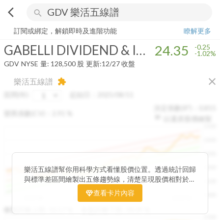
arrow_back_ios
search
GABELLI DIVIDEND & INCOME TRUST
24.35
-1.02%
量:
128,500
股
訂閱或綁定，解鎖即時及進階功能
瞭解更多
GABELLI DIVIDEND & INCOME TRUST
24.35
-0.25
-1.02%
GDV
NYSE
量:
128,500
股
更新:
12/27 收盤
close
樂活五線譜
extension
區間(年)
起始日：
2025/08/11
決定係數(R²)：
0.815
變異係數(CV)：
2.91
%
以還原股價繪製
1500
1400
1300
1200
樂活五線譜幫你用科學方式看懂股價位置。透過統計回歸
與標準差區間繪製出五條趨勢線，清楚呈現股價相對於長
1100
期均衡區間的位置。當股價落在上方紅色區間，代表股價
查看卡片內容
1000
已偏離長期平均、短線可能過熱；反之，若接近下方綠色
2025/08
2025/09
2025/09
2025/10
區間，則可能出現被低估的買進機會。五線譜不只是技術
收盤距離上限:
10.17
%
收盤距離下限:
38.09
%
1500
分析，更是幫助你掌握「合理價帶」與「長期趨勢」的工