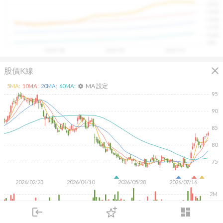
1400
具，讓投資判斷更有依據、更有信心。
1300
1200
1100
1000
900
2025/08
2025/09
2025/10
close
股價K線
MA 設定
5
MA:
10
MA:
20
MA:
60
MA:
settings
95
90
85
80
75
2026/02/23
2026/04/10
2026/05/28
2026/07/16
2M
1M
login
dashboard
市場
追蹤
下單
交易
登入
KD
MACD
RSI
手勢操作