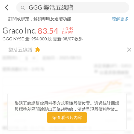
arrow_back_ios
search
Graco Inc.
83.54
+
0.59%
量:
954,000
股
訂閱或綁定，解鎖即時及進階功能
瞭解更多
Graco Inc.
83.54
+
0.49
0.59%
GGG
NYSE
量:
954,000
股
更新:
08/07 收盤
close
樂活五線譜
extension
區間(年)
起始日：
2025/08/11
決定係數(R²)：
0.815
變異係數(CV)：
2.91
%
以還原股價繪製
1500
1400
1300
1200
樂活五線譜幫你用科學方式看懂股價位置。透過統計回歸
與標準差區間繪製出五條趨勢線，清楚呈現股價相對於長
1100
期均衡區間的位置。當股價落在上方紅色區間，代表股價
查看卡片內容
1000
已偏離長期平均、短線可能過熱；反之，若接近下方綠色
2025/08
2025/09
2025/09
2025/10
區間，則可能出現被低估的買進機會。五線譜不只是技術
收盤距離上限:
10.17
%
收盤距離下限:
38.09
%
1500
分析，更是幫助你掌握「合理價帶」與「長期趨勢」的工