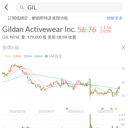
arrow_back_ios
search
Gildan Activewear Inc.
56.76
+
2.83%
量:
979,000
股
訂閱或綁定，解鎖即時及進階功能
瞭解更多
Gildan Activewear Inc.
56.76
+
1.56
2.83%
GIL
NYSE
量:
979,000
股
更新:
08/04 收盤
close
股價K線
MA 設定
5
MA:
10
MA:
20
MA:
60
MA:
settings
70
60
50
2026/02/18
2026/04/07
2026/05/22
2026/07/13
15M
10M
5M