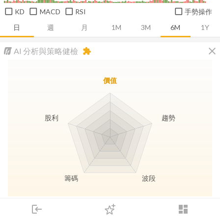
KD
MACD
RSI
手勢操作
日
週
月
1M
3M
6M
1Y
close
AI 分析與策略健檢
extension
價值
股利
趨勢
籌碼
波段
長線價值
趨勢動能
波段訊號
存股收息
login
dashboard
市場
追蹤
下單
交易
登入