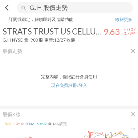
arrow_back_ios
search
STRATS TRUST US CELLULAR 6.375% PRF 15/12/2033 USD25 CL A-
訂閱或綁定，解鎖即時及進階功能
瞭解更多
STRATS TRUST US CELLULAR 6.375% PRF 15/12/2033 USD25 CL A-1
9.63
+
0.07
0.79%
GJH
NYSE
量:
900
股
更新:
12/27 收盤
close
股價走勢
完整內容，僅限註冊會員使用
現在免費註冊/登入
close
股價K線
MA 設定
5
MA:
10
MA:
20
MA:
60
MA:
settings
10