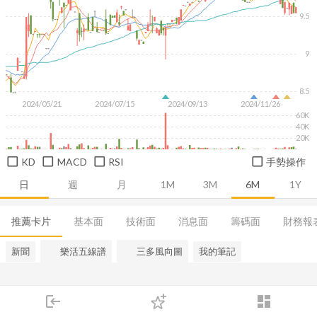
9.5
9
8.5
2024/05/21
2024/07/15
2024/09/13
2024/11/26
60K
40K
20K
KD
MACD
RSI
手勢操作
日
週
月
1M
3M
6M
1Y
推薦卡片
基本面
技術面
消息面
籌碼面
財務報
新聞
樂活五線譜
三多風向圖
我的筆記
login
dashboard
市場
追蹤
下單
交易
登入