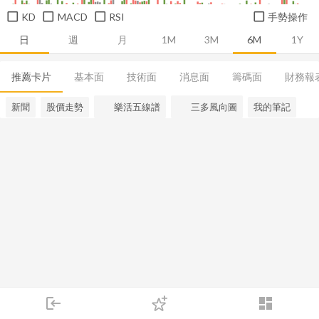
KD
MACD
RSI
手勢操作
日
週
月
1M
3M
6M
1Y
推薦卡片
基本面
技術面
消息面
籌碼面
財務報
新聞
股價走勢
樂活五線譜
三多風向圖
我的筆記
login
dashboard
市場
追蹤
下單
交易
登入