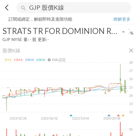
arrow_back_ios
search
STRATS TR FOR DOMINION RES INC PRF USD15 15/06/35 2005-6 
訂閱或綁定，解鎖即時及進階功能
瞭解更多
STRATS TR FOR DOMINION RES INC PRF USD15 15/06/35 2005-6 FLTG RATE
-
-
-%
GJP
NYSE
量:
-
股
更新:
-
close
股價K線
MA 設定
5
MA:
10
MA:
20
MA:
60
MA:
settings
28
27
26
25
24
23
22
2023/02/28
2023/06/02
2023/10/04
2024/05/08
5K