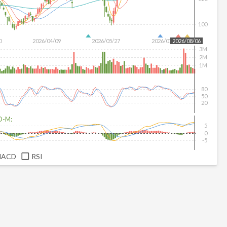
100
0
2026/04/09
2026/05/27
2026/07/15
2026/08/06
3M
2M
1M
80
50
20
D-M:
5
0
-5
MACD
RSI