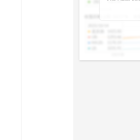
-2SD
:
1303.48
期均衡區間的位
2025/08
20
已偏離長期平均
收盤距離上限:
10.17
%
收
區間，則可能出
分析，更是幫助
2025/10/14
具，讓投資判斷
還原價
:
1425.00
UB
:
1293.46
MA20
:
1170.19
LB
:
1031.91
2025/08