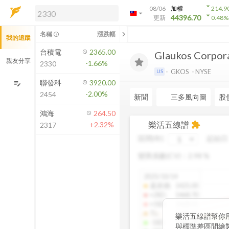
arrow_drop_down
08/06
加權
214.9
arrow_drop_down
arrow_drop_down
解鎖即時行情及進階功能
44396.70
更新
0.48
%
「綁定合作券商帳戶」或「訂閱任一
chevron_left
名稱
漲跌幅
info_outline
我的追蹤
方案」，即可解鎖以下功能：
即時行情
台積電
2365.00
Glaukos Corpor
即時市況與排行
親友分享
-1.66%
2330
到價通知
GKOS
NYSE
US
成交金額熱力圖
聯發科
3920.00
edit_note
-2.00%
2454
前往方案訂閱
新聞
三多風向圖
股
如何綁定合作券商
鴻海
264.50
樂活五線譜
+2.32%
extension
2317
區間(年)
起始日
變異係數(CV)：
2.98
%
2025/10/14
還原價
:
1425.00
+2SD
:
1468.70
+1SD
:
1428.01
TL
:
1386.85
樂活五線譜幫你
-1SD
:
1345.34
與標準差區間繪