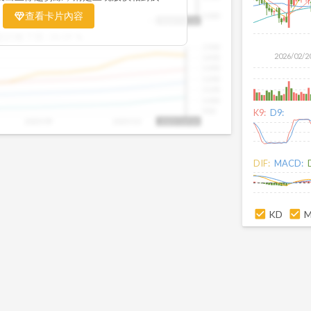
置。當股價落在上方紅色區間，代表股價
查看卡片內容
1000
25/09
2025/09
2025/10
2025/10/14
、短線可能過熱；反之，若接近下方綠色
盤距離下限:
38.09
%
現被低估的買進機會。五線譜不只是技術
1500
你掌握「合理價帶」與「長期趨勢」的工
2026/02/2
1400
更有依據、更有信心。
1300
1200
1100
1000
900
K9:
D9:
2025/09
2025/10
2025/10/14
DIF:
MACD:
KD