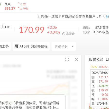
arrow_drop_up
0
櫃買
7.62
arrow_drop_up
391.37
1.99
%
訂閱任一進階卡片或綁定合作券商帳戶，即可
ation
170.99
+0.06
總量:
57.5 萬
股
+0.04%
更新:
08/06 收盤
非即時
價走勢
AI 分析與策略健檢
arrow_drop_down
fullscreen
close
股價K線
：
2025/08/08
5
MA:
10
MA:
決定係數(R²)：
0.805
2026/08/06
以還原股價繪製
開
:
171.17
1500
高
:
171.99
低
:
168.39
1400
收
:
170.99
1300
漲
:
+0.06
幅
:
+0.04%
1200
用科學方式看懂股價位置。透過統計回歸
量
:
575仟股
製出五條趨勢線，清楚呈現股價相對於長
1100