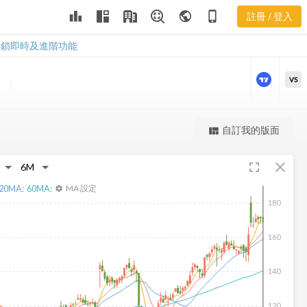
GKOS 樂活五
leaderboard
public
phone_iphone
註冊 / 登入
線譜
GKOS 樂活五線譜
解鎖即時及進階功能
VS
更強大的進階價量圖表
自訂我的版面
view_quilt
完整內容，僅限註冊會員使用
fullscreen
close
註冊/登入解鎖
20
MA:
60
MA:
MA 設定
settings
180
160
140
120