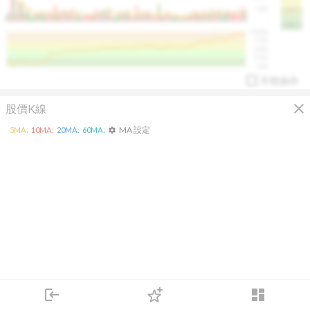
50K
1393.1
1381.1
%
100%
%
75%
%
50%
%
25%
%
0%
手勢操作
close
股價K線
MA 設定
5
MA:
10
MA:
20
MA:
60
MA:
settings
arrow_drop_up
PL 指標:
94.88
%
login
dashboard
市場
追蹤
下單
交易
登入