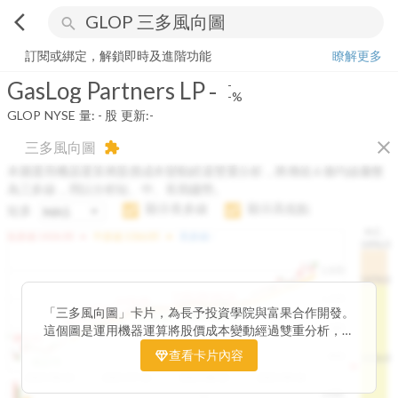
arrow_back_ios
search
GasLog Partners LP
-
-%
量:
-
股
訂閱或綁定，解鎖即時及進階功能
瞭解更多
GasLog Partners LP
-
-
-%
GLOP
NYSE
量:
-
股
更新:
-
close
三多風向圖
extension
本圖運用機器運算將股價成本變動經過雙重分析，將傳統 6 條均線彙整
為三多線，用以分析短、中、長期趨勢。
顯示長多線
顯示高低點
短多
H.C.
arrow_drop_up
arrow_drop_up
短多線:
1426.00
中多線:
1366.85
長多線:
-
1496.0
1,400
1474.0
1195.22
1185.26
1,200
1155.38
1100.60
「三多風向圖」卡片，為長予投資學院與富果合作開發。
1140.44
1130.48
1120.52
1060.76
1,000
這個圖是運用機器運算將股價成本變動經過雙重分析，把
899.40
傳統 6 條均線彙整為三多線，用以分析短、中、長期股價
查看卡片內容
800
1426.0
812.75
趨勢。
2025/04/23
2025/07/16
2025/08/20
2025/09/24
100K