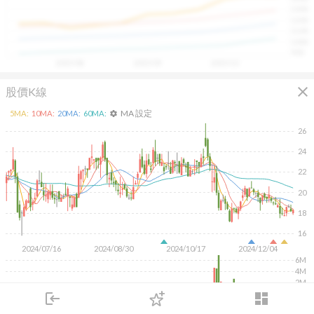
具，讓投資判斷更有依據、更有信心。
1300
1200
1100
1000
900
2025/08
2025/09
2025/10
close
股價K線
MA 設定
5
MA:
10
MA:
20
MA:
60
MA:
settings
26
24
22
20
18
16
2024/07/16
2024/08/30
2024/10/17
2024/12/04
6M
4M
2M
login
dashboard
KD
MACD
RSI
手勢操作
市場
追蹤
下單
交易
登入