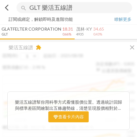
arrow_back_ios
search
訂閱或綁定，解鎖即時及進階功能
瞭解更多
GLATFELTER CORPORATION
18.31
茂林-KY
34.65
GLT
0.66%
4935
0.43%
close
樂活五線譜
extension
區間(年)
起始日：
2025/08/08
決定係數(R²)：
0.805
變異係數(CV)：
2.98
%
以還原股價繪製
1500
1400
1300
1200
樂活五線譜幫你用科學方式看懂股價位置。透過統計回歸
與標準差區間繪製出五條趨勢線，清楚呈現股價相對於長
1100
期均衡區間的位置。當股價落在上方紅色區間，代表股價
查看卡片內容
1000
已偏離長期平均、短線可能過熱；反之，若接近下方綠色
2025/08
2025/09
2025/09
2025/10
區間，則可能出現被低估的買進機會。五線譜不只是技術
收盤距離上限:
10.17
%
收盤距離下限:
38.09
%
1500
分析，更是幫助你掌握「合理價帶」與「長期趨勢」的工
1400