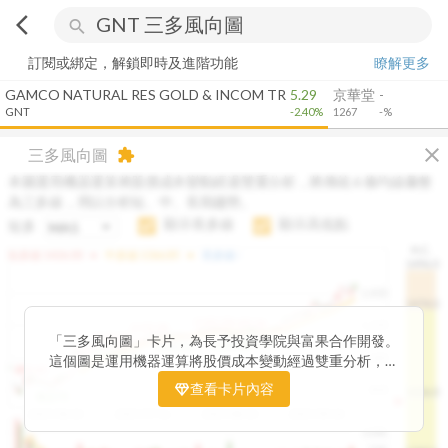
arrow_back_ios
search
訂閱或綁定，解鎖即時及進階功能
瞭解更多
GAMCO NATURAL RES GOLD & INCOM TR
5.29
京華堂
-
GNT
-2.40%
1267
-%
close
三多風向圖
extension
本圖運用機器運算將股價成本變動經過雙重分析，將傳統 6 條均線彙整
為三多線，用以分析短、中、長期趨勢。
顯示長多線
顯示高低點
短多
H.C.
arrow_drop_up
arrow_drop_up
短多線:
1426.00
中多線:
1366.85
長多線:
-
1496.0
1,400
1474.0
1195.22
1185.26
1,200
1155.38
1100.60
「三多風向圖」卡片，為長予投資學院與富果合作開發。
1140.44
1130.48
1120.52
1060.76
1,000
這個圖是運用機器運算將股價成本變動經過雙重分析，把
899.40
傳統 6 條均線彙整為三多線，用以分析短、中、長期股價
查看卡片內容
800
1426.0
812.75
趨勢。
2025/04/23
2025/07/16
2025/08/20
2025/09/24
100K