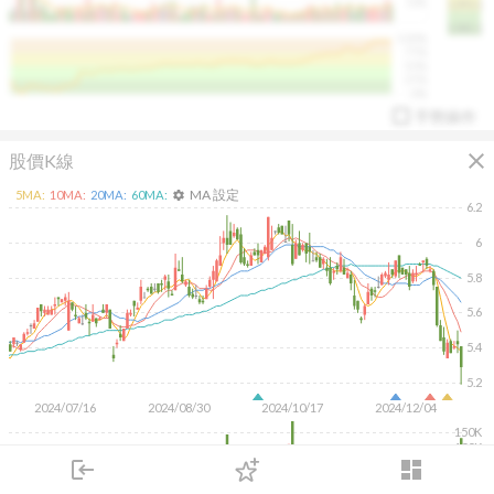
50K
1393.1
1381.1
%
100%
%
75%
%
50%
%
25%
%
0%
手勢操作
close
股價K線
MA 設定
5
MA:
10
MA:
20
MA:
60
MA:
settings
6.2
6
5.8
arrow_drop_up
PL 指標:
94.88
%
5.6
5.4
5.2
2024/07/16
2024/08/30
2024/10/17
2024/12/04
150K
100K
50K
login
dashboard
市場
追蹤
下單
交易
登入