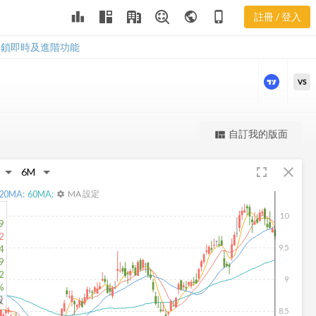
GNW 三多風
leaderboard
public
phone_iphone
註冊 / 登入
向圖
GNW 三多風向圖
解鎖即時及進階功能
VS
更強大的進階價量圖表
自訂我的版面
view_quilt
完整內容，僅限註冊會員使用
fullscreen
close
註冊/登入解鎖
20
MA:
60
MA:
MA 設定
settings
10
9
2
9.5
4
9
2
9
%
股
8.5