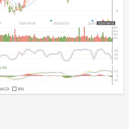
8
9
2026/04/08
2026/05/26
2026/07/14
2026/08/05
8M
6M
4M
2M
80
50
20
D-M:
0.2
0
-0.2
MACD
RSI