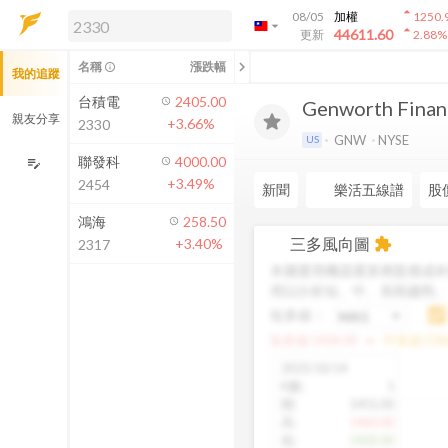
arrow_drop_up
08/05
加權
1250.
arrow_drop_down
arrow_drop_up
解鎖即時行情及進階功能
44611.60
更新
2.88
%
「綁定合作券商帳戶」或「訂閱任一
chevron_left
名稱
漲跌幅
info_outline
我的追蹤
方案」，即可解鎖以下功能：
即時行情
台積電
2405.00
Genworth Financi
即時市況與排行
親友分享
+3.66%
2330
到價通知
GNW
NYSE
US
成交金額熱力圖
聯發科
4000.00
edit_note
+3.49%
2454
前往方案訂閱
新聞
樂活五線譜
股
如何綁定合作券商
鴻海
258.50
三多風向圖
+3.40%
extension
2317
本圖運用機器運算將股價成本
用以分析短、中、長期趨勢
短多線：
arrow_drop_up
短多線:
1426.00
中多線:
136
2025/10/14
K數
:
1
開
:
1455.00
高
:
1460.00
低
:
1420.00