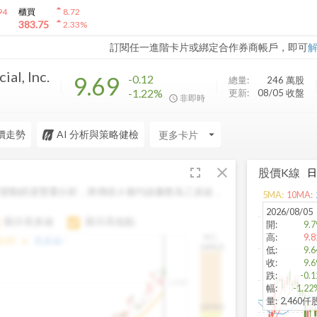
arrow_drop_up
94
櫃買
8.72
arrow_drop_up
383.75
2.33
%
訂閱任一進階卡片或綁定合作券商帳戶，即可
al, Inc.
9.69
-0.12
總量:
246 萬
股
-1.22%
更新:
08/05 收盤
非即時
價走勢
AI 分析與策略健檢
arrow_drop_down
fullscreen
close
股價K線
變動經過雙重分析，將傳統 6 條均線彙整為三多線，
5
MA:
10
MA:
。
2026/08/05
顯示長多線
顯示高低點
開
:
9.7
高
:
9.8
H.C.
arrow_drop_up
6.85
長多線:
-
1496.0
低
:
9.6
收
:
9.6
跌
:
-0.1
1,400
幅
:
-1.22
量
:
2,460仟
1474.0