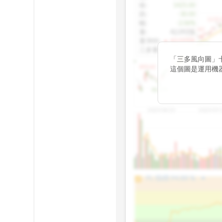
收
:
1425.00
跌
:
-30.00
1155.
幅
:
-2.06%
1100.60
量
:
42,092張
量5MA
:
▲ 43,010張
1060.76
三多量
:
-
「三多風向圖」
899.40
這個圖是運用機
傳統 6 條均線
趨勢。
812.75
2025/04/23
2025/07/
arrow_drop_up
100%
PL 指標:
94.88
%
75%
50%
25%