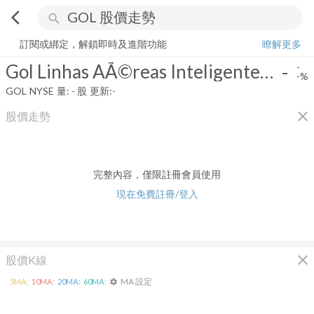
arrow_back_ios
search
Gol Linhas AÃ©reas Inteligentes S.A.
-
-%
量:
-
股
訂閱或綁定，解鎖即時及進階功能
瞭解更多
Gol Linhas AÃ©reas Inteligentes S.A.
-
-
-%
GOL
NYSE
量:
-
股
更新:
-
close
股價走勢
完整內容，僅限註冊會員使用
現在免費註冊/登入
close
股價K線
MA 設定
5
MA:
10
MA:
20
MA:
60
MA:
settings