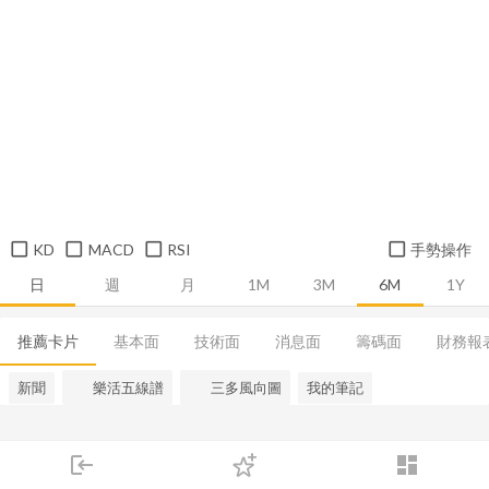
KD
MACD
RSI
手勢操作
日
週
月
1M
3M
6M
1Y
推薦卡片
基本面
技術面
消息面
籌碼面
財務報
新聞
樂活五線譜
三多風向圖
我的筆記
login
dashboard
市場
追蹤
下單
交易
登入