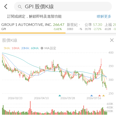
arrow_back_ios
search
訂閱或綁定，解鎖即時及進階功能
瞭解更多
GROUP 1 AUTOMOTIVE, INC.
266.47
新世紀
-
公準
57.30
上福
2
GPI
-1.61%
3383
-%
3178
-2.72%
6128
-0
close
股價K線
MA 設定
5
MA:
10
MA:
20
MA:
60
MA:
settings
400
350
300
250
2026/02/23
2026/04/10
2026/05/28
2026/07/16
600K
400K
200K