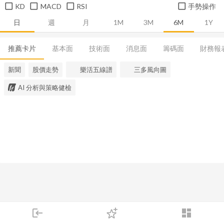
KD
MACD
RSI
手勢操作
日
週
月
1M
3M
6M
1Y
推薦卡片
基本面
技術面
消息面
籌碼面
財務報
新聞
股價走勢
樂活五線譜
三多風向圖
AI 分析與策略健檢
login
dashboard
市場
追蹤
下單
交易
登入