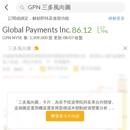
arrow_back_ios
search
Global Payments Inc.
86.12
-1.79%
量:
5,309,000
股
訂閱或綁定，解鎖即時及進階功能
瞭解更多
Global Payments Inc.
86.12
-1.57
-1.79%
GPN
NYSE
量:
5,309,000
股
更新:
08/07 收盤
close
三多風向圖
extension
本圖運用機器運算將股價成本變動經過雙重分析，將傳統 6 條均線彙整
為三多線，用以分析短、中、長期趨勢。
顯示長多線
顯示高低點
短多
H.C.
arrow_drop_up
arrow_drop_up
短多線:
1426.00
中多線:
1366.85
長多線:
-
1496.0
1,400
1474.0
1195.22
1185.26
1,200
1155.38
1100.60
「三多風向圖」卡片，為長予投資學院與富果合作開發。
1140.44
1130.48
1120.52
1060.76
1,000
這個圖是運用機器運算將股價成本變動經過雙重分析，把
899.40
傳統 6 條均線彙整為三多線，用以分析短、中、長期股價
查看卡片內容
800
1426.0
812.75
趨勢。
2025/04/23
2025/07/16
2025/08/20
2025/09/24
100K