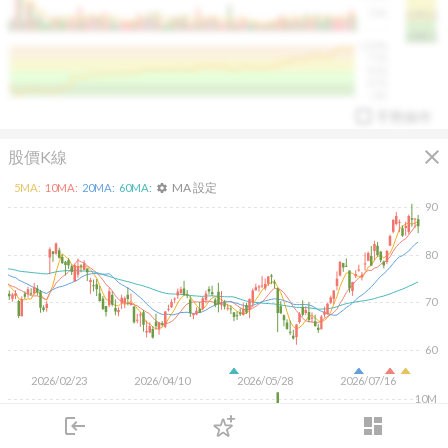
50K
1393.1
1381.1
%
100%
%
75%
%
50%
%
25%
%
0%
手勢操作
close
股價K線
MA 設定
5
MA:
10
MA:
20
MA:
60
MA:
settings
90
80
arrow_drop_up
PL 指標:
94.88
%
70
60
2026/02/23
2026/04/10
2026/05/28
2026/07/16
10M
login
dashboard
5M
市場
追蹤
下單
交易
登入