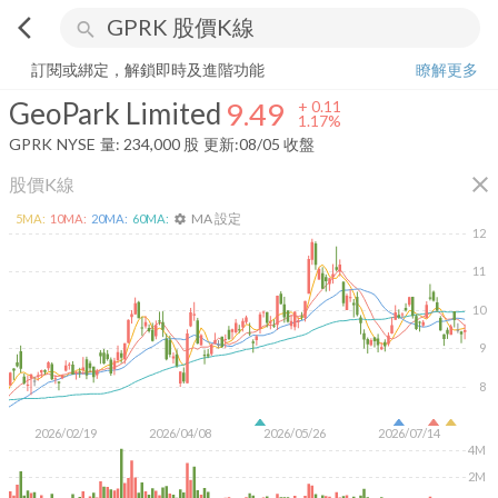
arrow_back_ios
search
GeoPark Limited
9.49
+
1.17%
量:
234,000
股
訂閱或綁定，解鎖即時及進階功能
瞭解更多
GeoPark Limited
9.49
+
0.11
1.17%
GPRK
NYSE
量:
234,000
股
更新:
08/05 收盤
close
股價K線
MA 設定
5
MA:
10
MA:
20
MA:
60
MA:
settings
12
11
10
9
8
2026/02/19
2026/04/08
2026/05/26
2026/07/14
4M
2M