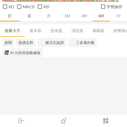
KD
MACD
RSI
手勢操作
日
週
月
1M
3M
6M
1Y
推薦卡片
基本面
技術面
消息面
籌碼面
財務報
新聞
股價走勢
樂活五線譜
三多風向圖
AI 分析與策略健檢
login
dashboard
市場
追蹤
下單
交易
登入