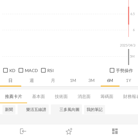
6.5
6
2025/04/24
5M
KD
MACD
RSI
手勢操作
日
週
月
1M
3M
6M
1Y
推薦卡片
基本面
技術面
消息面
籌碼面
財務報
新聞
樂活五線譜
三多風向圖
我的筆記
login
dashboard
市場
追蹤
下單
交易
登入