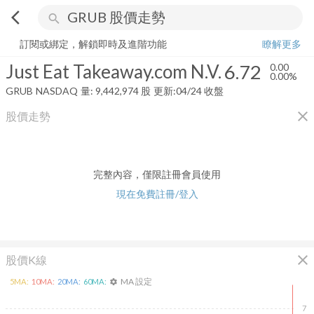
arrow_back_ios
search
Just Eat Takeaway.com N.V.
6.72
0.00%
量:
9,442,974
股
訂閱或綁定，解鎖即時及進階功能
瞭解更多
Just Eat Takeaway.com N.V.
6.72
0.00
0.00%
GRUB
NASDAQ
量:
9,442,974
股
更新:
04/24 收盤
close
股價走勢
完整內容，僅限註冊會員使用
現在免費註冊/登入
close
股價K線
MA 設定
5
MA:
10
MA:
20
MA:
60
MA:
settings
7