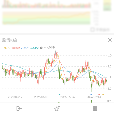
50K
1393.1
1381.1
%
100%
%
75%
%
50%
%
25%
%
0%
手勢操作
close
股價K線
MA 設定
5
MA:
10
MA:
20
MA:
60
MA:
settings
10
9.5
arrow_drop_up
PL 指標:
94.88
%
9
8.5
2026/02/19
2026/04/08
2026/05/26
2026/07/14
3M
2M
login
dashboard
1M
市場
追蹤
下單
交易
登入