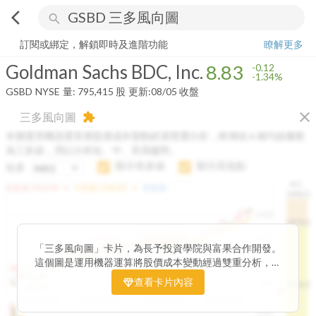
arrow_back_ios
search
Goldman Sachs BDC, Inc.
8.83
-1.34%
量:
795,415
股
訂閱或綁定，解鎖即時及進階功能
瞭解更多
Goldman Sachs BDC, Inc.
8.83
-0.12
-1.34%
GSBD
NYSE
量:
795,415
股
更新:
08/05 收盤
close
三多風向圖
extension
本圖運用機器運算將股價成本變動經過雙重分析，將傳統 6 條均線彙整
為三多線，用以分析短、中、長期趨勢。
顯示長多線
顯示高低點
短多
H.C.
arrow_drop_up
arrow_drop_up
短多線:
1426.00
中多線:
1366.85
長多線:
-
1496.0
1,400
1474.0
1195.22
1185.26
1,200
1155.38
1100.60
「三多風向圖」卡片，為長予投資學院與富果合作開發。
1140.44
1130.48
1120.52
1060.76
1,000
這個圖是運用機器運算將股價成本變動經過雙重分析，把
899.40
傳統 6 條均線彙整為三多線，用以分析短、中、長期股價
查看卡片內容
800
1426.0
812.75
趨勢。
2025/04/23
2025/07/16
2025/08/20
2025/09/24
100K