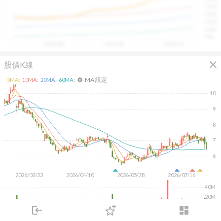
具，讓投資判斷更有依據、更有信心。
1300
1200
1100
1000
900
2025/08
2025/09
2025/10
close
股價K線
MA 設定
5
MA:
10
MA:
20
MA:
60
MA:
settings
10
9
8
7
6
2026/02/23
2026/04/10
2026/05/28
2026/07/16
40M
20M
login
dashboard
KD
MACD
RSI
手勢操作
市場
追蹤
下單
交易
登入