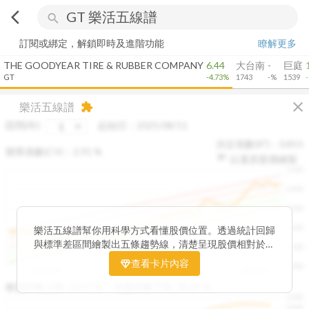
arrow_back_ios
search
訂閱或綁定，解鎖即時及進階功能
瞭解更多
THE GOODYEAR TIRE & RUBBER COMPANY
6.44
大台南
-
巨庭
GT
-4.73%
1743
-%
1539
close
樂活五線譜
extension
區間(年)
起始日：
2025/08/11
決定係數(R²)：
0.815
變異係數(CV)：
2.91
%
以還原股價繪製
1500
1400
1300
1200
樂活五線譜幫你用科學方式看懂股價位置。透過統計回歸
與標準差區間繪製出五條趨勢線，清楚呈現股價相對於長
1100
期均衡區間的位置。當股價落在上方紅色區間，代表股價
查看卡片內容
1000
已偏離長期平均、短線可能過熱；反之，若接近下方綠色
2025/08
2025/09
2025/09
2025/10
區間，則可能出現被低估的買進機會。五線譜不只是技術
收盤距離上限:
10.17
%
收盤距離下限:
38.09
%
1500
分析，更是幫助你掌握「合理價帶」與「長期趨勢」的工
1400