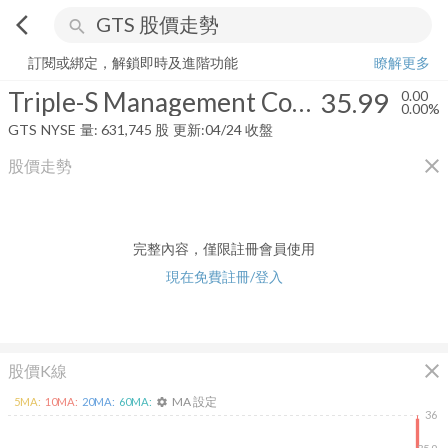
arrow_back_ios
search
Triple-S Management Corporation
35.99
0.00%
量:
631,745
股
訂閱或綁定，解鎖即時及進階功能
瞭解更多
Triple-S Management Corporation
35.99
0.00
0.00%
GTS
NYSE
量:
631,745
股
更新:
04/24 收盤
close
股價走勢
完整內容，僅限註冊會員使用
現在免費註冊/登入
close
股價K線
MA 設定
5
MA:
10
MA:
20
MA:
60
MA:
settings
36