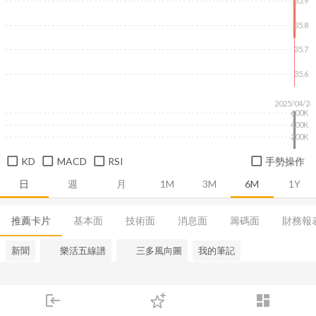
35.9
35.8
35.7
35.6
2025/04/24
600K
400K
200K
KD
MACD
RSI
手勢操作
日
週
月
1M
3M
6M
1Y
推薦卡片
基本面
技術面
消息面
籌碼面
財務報
新聞
樂活五線譜
三多風向圖
我的筆記
login
dashboard
市場
追蹤
下單
交易
登入